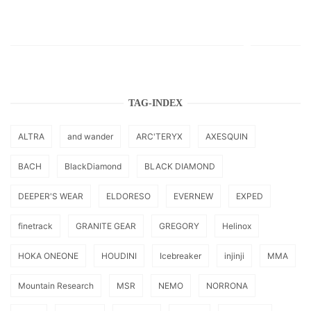
TAG-INDEX
ALTRA
and wander
ARC'TERYX
AXESQUIN
BACH
BlackDiamond
BLACK DIAMOND
DEEPER'S WEAR
ELDORESO
EVERNEW
EXPED
finetrack
GRANITE GEAR
GREGORY
Helinox
HOKA ONEONE
HOUDINI
Icebreaker
injinji
MMA
Mountain Research
MSR
NEMO
NORRONA