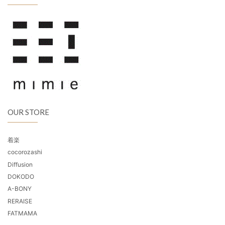
OUR STORE
着楽
cocorozashi
Diffusion
DOKODO
A-BONY
RERAISE
FATMAMA