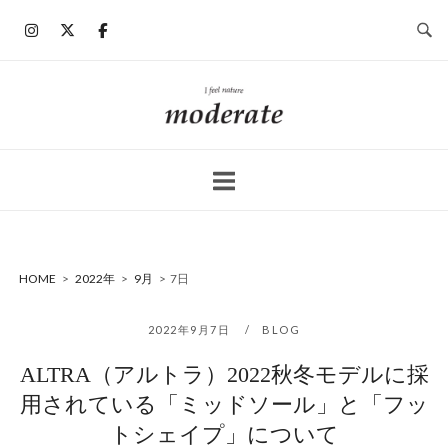
コ
ン
テ
ン
ホ
ツ
ー
へ
ム
ス
キ
ッ
プ
HOME
>
2022年
>
9月
>
7日
2022年9月7日
BLOG
ALTRA（アルトラ）2022秋冬モデルに採
用されている「ミッドソール」と「フッ
トシェイプ」について