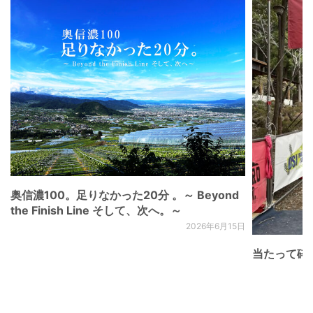
奥信濃100。足りなかった20分 。～ Beyond
the Finish Line そして、次へ。～
2026年6月15日
当たって砕け