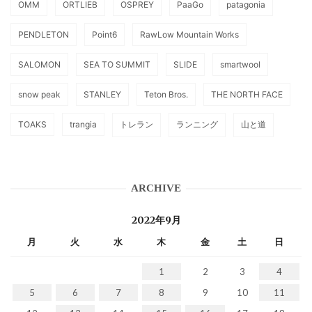
OMM
ORTLIEB
OSPREY
PaaGo
patagonia
PENDLETON
Point6
RawLow Mountain Works
SALOMON
SEA TO SUMMIT
SLIDE
smartwool
snow peak
STANLEY
Teton Bros.
THE NORTH FACE
TOAKS
trangia
トレラン
ランニング
山と道
ARCHIVE
2022年9月
月
火
水
木
金
土
日
1
2
3
4
5
6
7
8
9
10
11