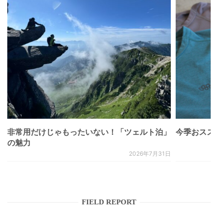
非常用だけじゃもったいない！「ツェルト泊」
今季おススメベ
の魅力
2026年7月31日
FIELD REPORT