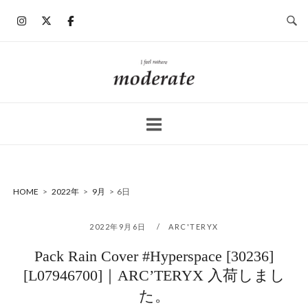
コ
ン
テ
ン
ホ
ツ
ー
へ
ム
ス
キ
ッ
プ
HOME
>
2022年
>
9月
>
6日
2022年9月6日
ARC'TERYX
Pack Rain Cover #Hyperspace [30236]
[L07946700]｜ARC’TERYX 入荷しまし
た。