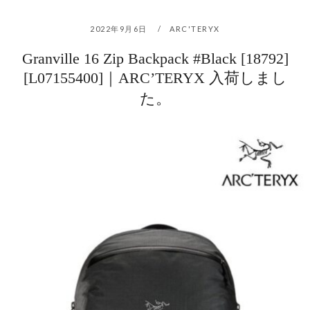
2022年9月6日
ARC'TERYX
Granville 16 Zip Backpack #Black [18792]
[L07155400]｜ARC’TERYX 入荷しまし
た。