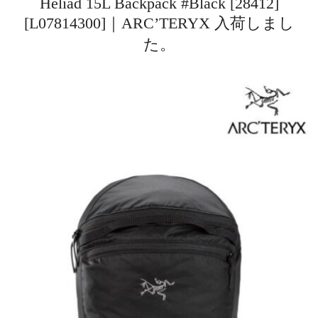
Heliad 15L Backpack #Black [28412]
[L07814300]｜ARC’TERYX 入荷しまし
た。