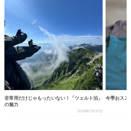
非常用だけじゃもったいない！「ツェルト泊」
今季おススメベ
の魅力
2026年7月31日