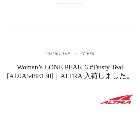
2022年9月6日
OTHER
Women’s LONE PEAK 6 #Dusty Teal
[AL0A548E130]｜ALTRA 入荷しました。