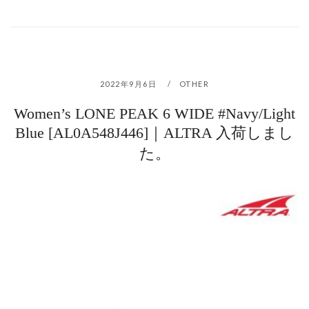
2022年9月6日
OTHER
Women’s LONE PEAK 6 WIDE #Navy/Light
Blue [AL0A548J446]｜ALTRA 入荷しまし
た。