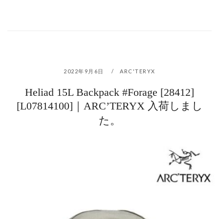
2022年9月6日
ARC'TERYX
Heliad 15L Backpack #Forage [28412]
[L07814100]｜ARC’TERYX 入荷しまし
た。