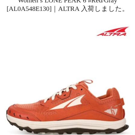
Women’s LONE PEAK 6 #Red/Gray
[AL0A548E130]｜ALTRA 入荷しました。