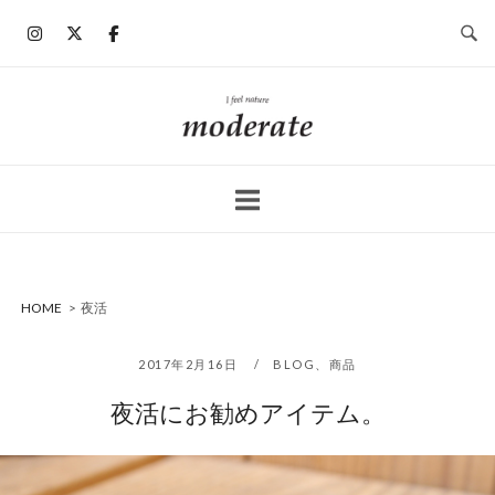
コ
ン
テ
ン
ホ
ツ
ー
へ
ム
ス
キ
ッ
プ
HOME
>
夜活
2017年2月16日
BLOG
、
商品
夜活にお勧めアイテム。