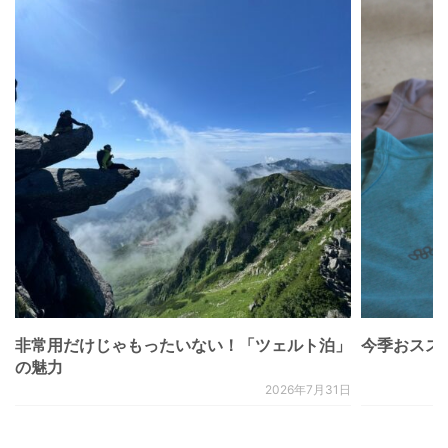
非常用だけじゃもったいない！「ツェルト泊」
今季おススメベ
の魅力
2026年7月31日