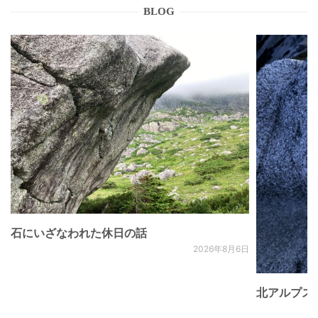
BLOG
石にいざなわれた休日の話
2026年8月6日
北アルプス