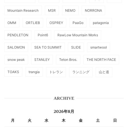
Mountain Research
MSR
NEMO
NORRONA
OMM
ORTLIEB
OSPREY
PaaGo
patagonia
PENDLETON
Point6
RawLow Mountain Works
SALOMON
SEA TO SUMMIT
SLIDE
smartwool
snow peak
STANLEY
Teton Bros.
THE NORTH FACE
TOAKS
trangia
トレラン
ランニング
山と道
ARCHIVE
2026年8月
月
火
水
木
金
土
日