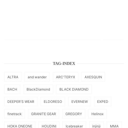
TAG-INDEX
ALTRA
and wander
ARC'TERYX
AXESQUIN
BACH
BlackDiamond
BLACK DIAMOND
DEEPER'S WEAR
ELDORESO
EVERNEW
EXPED
finetrack
GRANITE GEAR
GREGORY
Helinox
HOKA ONEONE
HOUDINI
Icebreaker
injinji
MMA