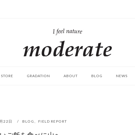
ホ
ー
ム
STORE
GRADATION
ABOUT
BLOG
NEWS
0月22日
BLOG
、
FIELD REPORT