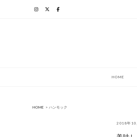
コ
ン
テ
ン
ツ
へ
ス
キ
ッ
HOME
プ
HOME
>
ハンモック
2018年1