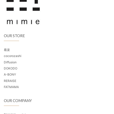
OUR STORE
着楽
cocorozashi
Diffusion
DOKODO
A-BONY
RERAISE
FATMAMA
OUR COMPANY