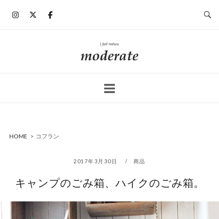
コ
ン
テ
ン
ホ
ツ
ー
へ
ム
ス
キ
ッ
プ
HOME
>
コフラン
2017年3月30日
商品
キャンプのごみ箱、ハイクのごみ箱。