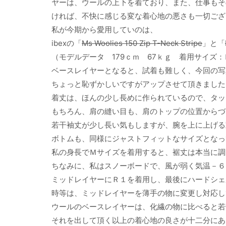
ヤーは、ウールの上下を着ており、また、仕事もそ
ければ、不快に感じる変な着心地の悪さも一切ござ
私が今期から愛用していのは、
ibexの「
Ms Woolies 150 Zip T-Neck Stripe
」と「
（モデルデータ 179ｃｍ 67ｋｇ 着用サイズ：
ベースレイヤーとなると、試着も難しく、今回の写
ちょっと恥ずかしいですがアップさせて頂きました
着丈は、ほんの少し長めに作られているので、タッ
もちろん、肩の縫い目も、肩のトップの位置からづ
若干袖丈が少し長い気もしますが、腕を上に上げる
ボトムも、同様にジャストフィットなサイズとなっ
私の身長でＭサイズを着用すると、裾丈は本当に調
ちなみに、私はスノーボードで、風が弱く気温－６
ミッドレイヤーにＲ１を着用し、最後にハードシェ
時等は、ミッドレイヤーを薄手の物に変更し対応し
ウールのベースレイヤーは、化繊の物に比べると若
それを出して頂く以上の着心地の良さが十二分にあ