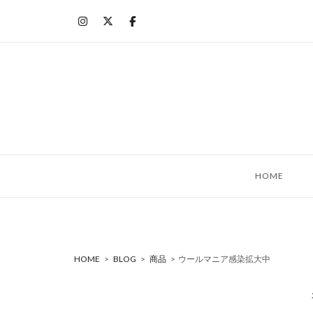
コ
ン
テ
ン
ツ
へ
ス
キ
ッ
HOME
プ
HOME
>
BLOG
>
商品
>
ウールマニア感染拡大中