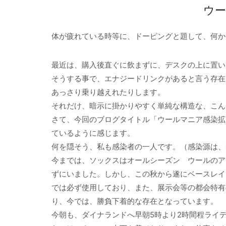
ウー
体が疲れている時等に、ドーピングと題して、何か
最近は、購入後直ぐに飲まずに、デスクの上に置い
そうする事で、エナジードリンクがあると言う存在
あっさり乗り越えれたりします。
それだけ、暗示に掛かりやすく単純な構造な、こん
さて、今回のブログタイトル「ウールマニア感染拡
ているように感じます。
何を隠そう、私も感染者の一人です。（感染源は、
今までは、ソックスはオールシーズン ウールのア
ずにいました。しかし、この秋から遂にベースレイ
では必ず使用しており、また、展示会等の都会特有
り、今では、勝負下着的な存在となっています。
今朝も、ダイナランドへ早朝5時より2時間程ライ