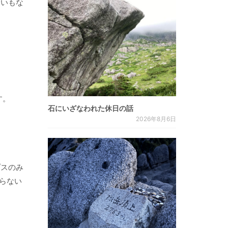
匂いもな
す。
石にいざなわれた休日の話
2026年8月6日
プスのみ
らない