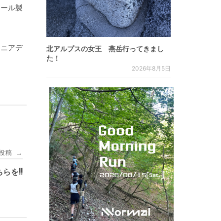
ウール製
マニアデ
北アルプスの女王 燕岳行ってきまし
た！
2026年8月5日
投稿
→
らを!!