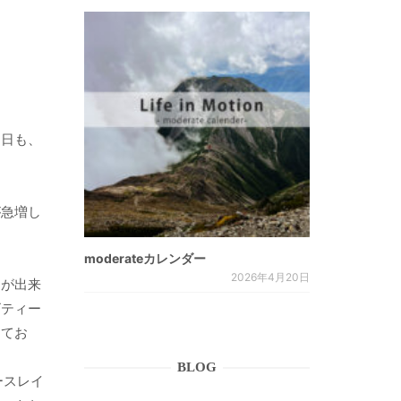
。
た日も、
が急増し
moderateカレンダー
2026年4月20日
ーが出来
ビティー
してお
BLOG
ースレイ