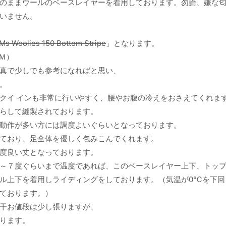
のままウールのベースレイヤーを着用しております。勿論、嫌な
いません。
Ms Woolies 150 Bottom Stripe
」となります。
Ｍ）
真で少しでも参考になればと思い、
。
クイ インも非常に行いやすく、腰やお腹の冷えをおさえてくれま
らして縫製されております。
動作が多い方には調度よいぐらいとなっております。
ており、足全体を優しく包みこんでくれます。
度良い丈となっております。
～７度ぐらいまで温度であれば、このベースレイヤー上下、トッ
ル上下を着用しライディングをしております。（気温が0℃を下回
ております。）
干お値段は少し張りますが、
ります。