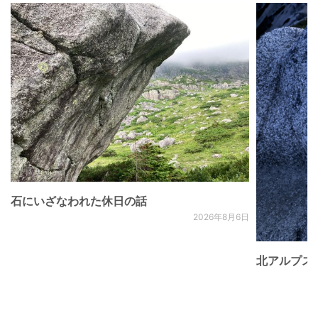
石にいざなわれた休日の話
2026年8月6日
北アルプス