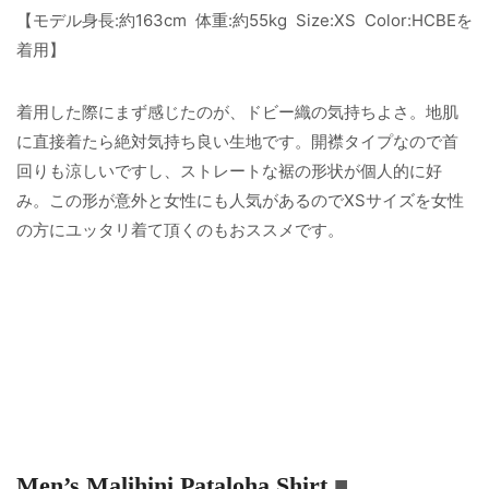
【モデル身長:約163cm 体重:約55kg Size:XS Color:HCBEを
着用】
着用した際にまず感じたのが、ドビー織の気持ちよさ。地肌
に直接着たら絶対気持ち良い生地です。開襟タイプなので首
回りも涼しいですし、ストレートな裾の形状が個人的に好
み。この形が意外と女性にも人気があるのでXSサイズを女性
の方にユッタリ着て頂くのもおススメです。
Men’s Malihini Pataloha Shirt
■