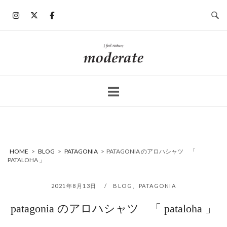
コ
ン
テ
ン
ホ
ツ
ー
へ
ム
ス
キ
ッ
プ
HOME
>
BLOG
>
PATAGONIA
>
PATAGONIA のアロハシャツ 「
PATALOHA 」
2021年8月13日
BLOG
、
PATAGONIA
patagonia のアロハシャツ 「 pataloha 」