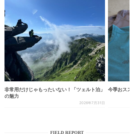
非常用だけじゃもったいない！「ツェルト泊」
今季おススメベ
の魅力
2026年7月31日
FIELD REPORT