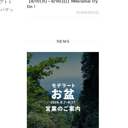
【8/10(月)～8/16(日)】NNoramal Try
アトト
On！
にハマっ
2026年8月3日
NEWS