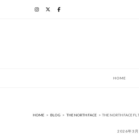
コ
ン
テ
ン
ツ
へ
ス
キ
ッ
HOME
プ
HOME
>
BLOG
>
THE NORTH FACE
>
THE NORTH FACE FL 
2026年3