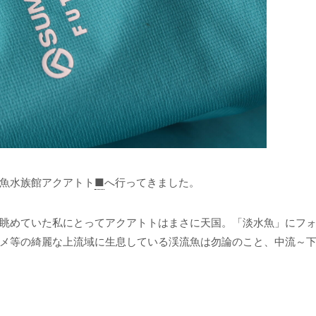
魚水族館アクアトト
■
へ行ってきました。
眺めていた私にとってアクアトトはまさに天国。「淡水魚」にフ
メ等の綺麗な上流域に生息している渓流魚は勿論のこと、中流～