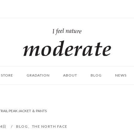
ホ
ー
ム
STORE
GRADATION
ABOUT
BLOG
NEWS
TRAIL PEAK JACKET ＆ PANTS
月4日
BLOG
、
THE NORTH FACE