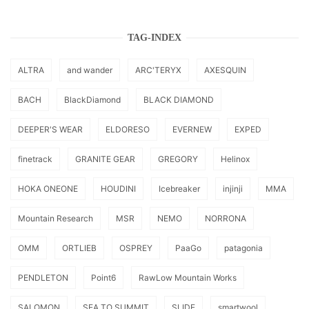
TAG-INDEX
ALTRA
and wander
ARC'TERYX
AXESQUIN
BACH
BlackDiamond
BLACK DIAMOND
DEEPER'S WEAR
ELDORESO
EVERNEW
EXPED
finetrack
GRANITE GEAR
GREGORY
Helinox
HOKA ONEONE
HOUDINI
Icebreaker
injinji
MMA
Mountain Research
MSR
NEMO
NORRONA
OMM
ORTLIEB
OSPREY
PaaGo
patagonia
PENDLETON
Point6
RawLow Mountain Works
SALOMON
SEA TO SUMMIT
SLIDE
smartwool