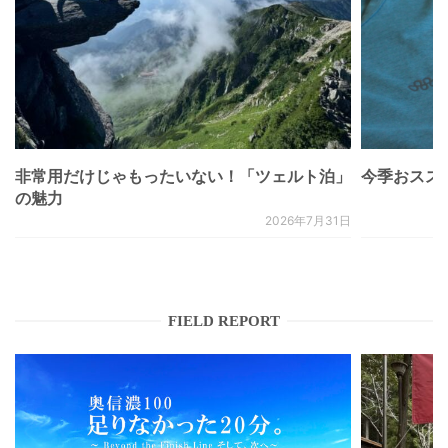
非常用だけじゃもったいない！「ツェルト泊」
今季おススメベ
の魅力
2026年7月31日
FIELD REPORT