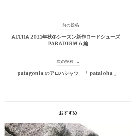
投
前の投稿
←
稿
ALTRA 2021年秋冬シーズン新作ロードシューズ
PARADIGM 6 編
ナ
ビ
次の投稿
→
ゲ
patagonia のアロハシャツ 「 pataloha 」
ー
シ
ョ
おすすめ
ン