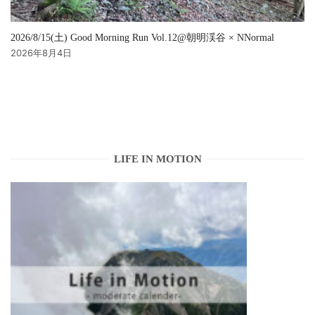
2026/8/15(土) Good Morning Run Vol.12@朝明渓谷 × NNormal
2026年8月4日
LIFE IN MOTION