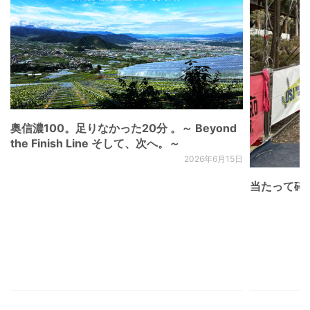
奥信濃100。足りなかった20分 。～ Beyond
the Finish Line そして、次へ。～
2026年6月15日
当たって砕け