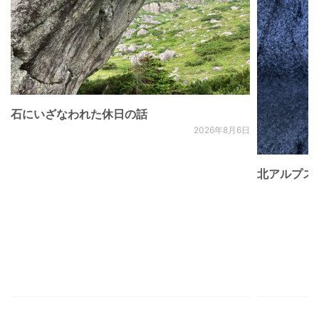
石にいざなわれた休日の話
2026年8月6日
北アルプス