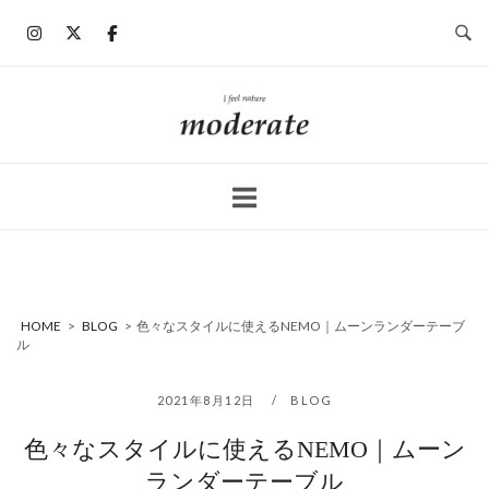
コ
ン
テ
ン
ホ
ツ
ー
へ
ム
ス
キ
ッ
プ
HOME
>
BLOG
>
色々なスタイルに使えるNEMO｜ムーンランダーテーブ
ル
2021年8月12日
BLOG
色々なスタイルに使えるNEMO｜ムーン
ランダーテーブル