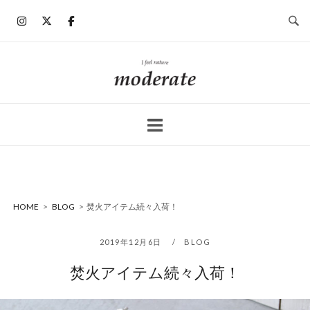
コ
ン
テ
ン
ホ
ツ
ー
へ
ム
ス
キ
ッ
プ
HOME
>
BLOG
>
焚火アイテム続々入荷！
2019年12月6日
BLOG
焚火アイテム続々入荷！