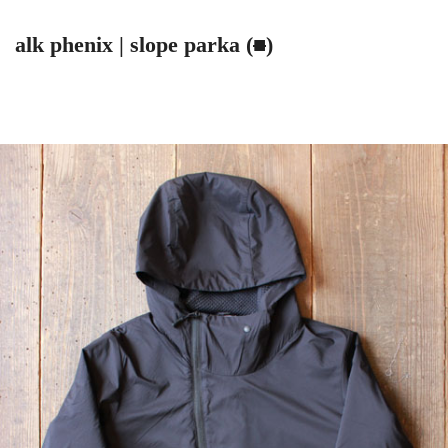
alk phenix | slope parka (
■
)