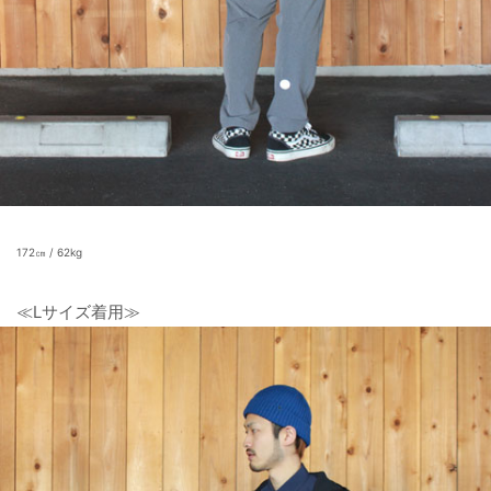
172㎝ / 62kg
≪Lサイズ着用≫