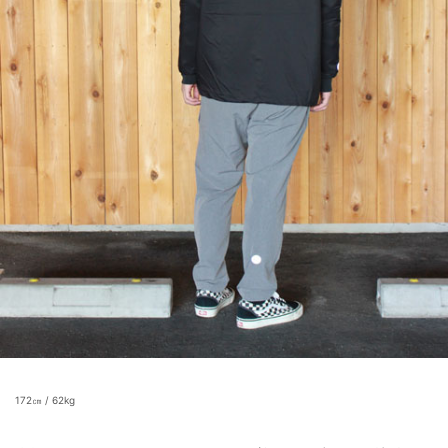
172㎝ / 62kg