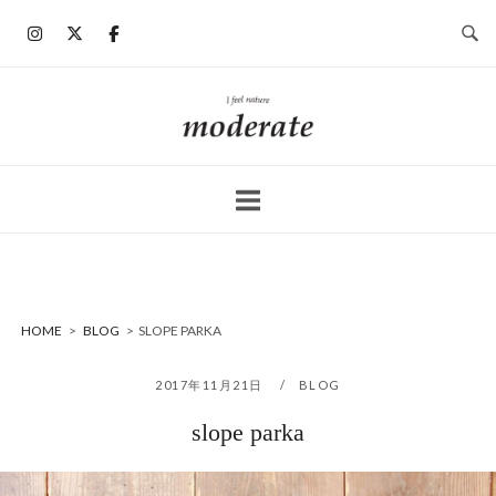
コ
ン
テ
ン
ホ
ツ
ー
へ
ム
ス
キ
ッ
プ
HOME
>
BLOG
>
SLOPE PARKA
2017年11月21日
BLOG
slope parka