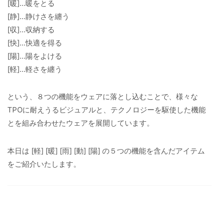
[暖]…暖をとる
[静]…静けさを纏う
[収]…収納する
[快]…快適を得る
[陽]…陽をよける
[軽]…軽さを纏う
という、８つの機能をウェアに落とし込むことで、様々な
TPOに耐えうるビジュアルと、テクノロジーを駆使した機能
とを組み合わせたウェアを展開しています。
本日は [軽] [暖] [雨] [動] [陽] の５つの機能を含んだアイテム
をご紹介いたします。