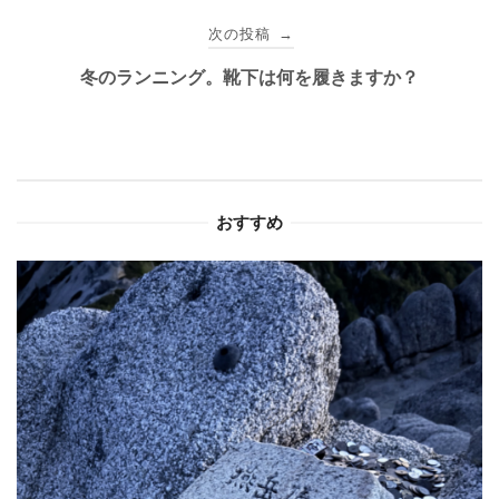
ビ
次の投稿
→
ゲ
冬のランニング。靴下は何を履きますか？
ー
シ
ョ
おすすめ
ン