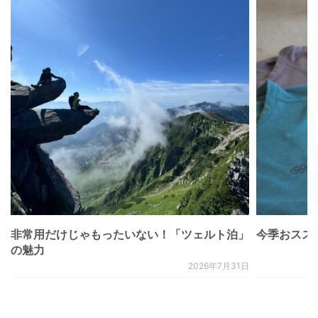
非常用だけじゃもったいない！「ツェルト泊」
今季おススメベ
の魅力
2026年7月31日