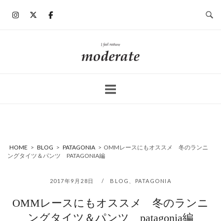
コ
ン
テ
ン
ホ
ツ
ー
へ
ム
ス
キ
ッ
プ
HOME
>
BLOG
>
PATAGONIA
>
OMMレースにもオススメ 冬のランニ
ングタイツ＆パンツ PATAGONIA編
2017年9月28日
BLOG
、
PATAGONIA
OMMレースにもオススメ 冬のランニ
ングタイツ＆パンツ patagonia編