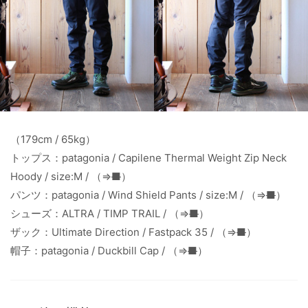
（179cm / 65kg）
トップス：patagonia / Capilene Thermal Weight Zip Neck
Hoody / size:M / （⇒
■
）
パンツ：patagonia / Wind Shield Pants / size:M / （⇒
■
）
シューズ：ALTRA / TIMP TRAIL / （⇒
■
）
ザック：Ultimate Direction / Fastpack 35 / （⇒
■
）
帽子：patagonia / Duckbill Cap / （⇒
■
）