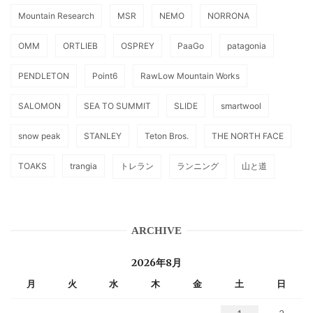
Mountain Research
MSR
NEMO
NORRONA
OMM
ORTLIEB
OSPREY
PaaGo
patagonia
PENDLETON
Point6
RawLow Mountain Works
SALOMON
SEA TO SUMMIT
SLIDE
smartwool
snow peak
STANLEY
Teton Bros.
THE NORTH FACE
TOAKS
trangia
トレラン
ランニング
山と道
ARCHIVE
2026年8月
月
火
水
木
金
土
日