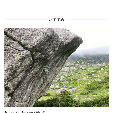
シ
ョ
おすすめ
ン
石にいざなわれた休日の話