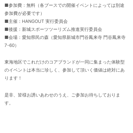
■参加費：無料（各ブースでの開催イベントによっては別途
参加費が必要です）
■主催：HANGOUT 実行委員会
■後援：新城スポーツツーリズム推進実行委員会
■会場：愛知県民の森（愛知県新城市門谷鳳来寺 門谷鳳来寺
7-60）
東海地区でこれだけのコアブランドが一同に集まった体験型
のイベントは本当に珍しく、参加して頂いく価値は絶対にあ
ります！
是非、皆様お誘いあわせのうえ、ご参加お待ちしておりま
す。