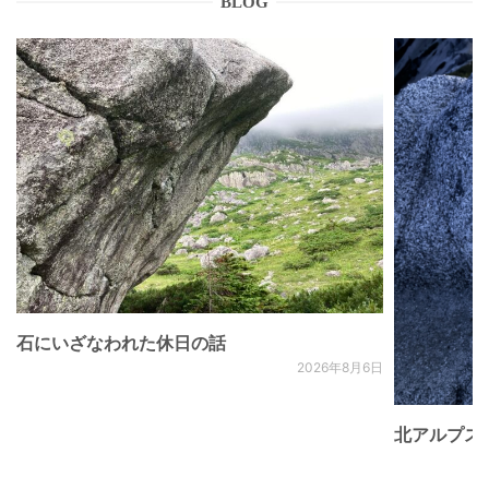
BLOG
石にいざなわれた休日の話
2026年8月6日
北アルプス