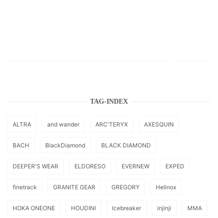
TAG-INDEX
ALTRA
and wander
ARC'TERYX
AXESQUIN
BACH
BlackDiamond
BLACK DIAMOND
DEEPER'S WEAR
ELDORESO
EVERNEW
EXPED
finetrack
GRANITE GEAR
GREGORY
Helinox
HOKA ONEONE
HOUDINI
Icebreaker
injinji
MMA