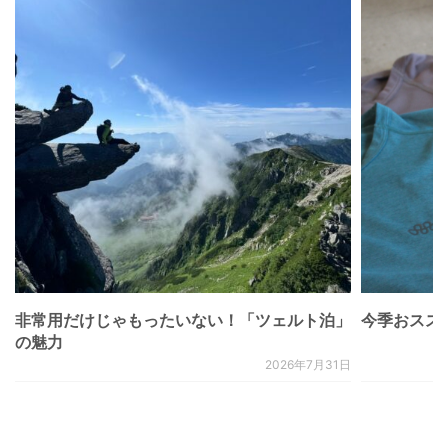
非常用だけじゃもったいない！「ツェルト泊」
今季おススメベ
の魅力
2026年7月31日