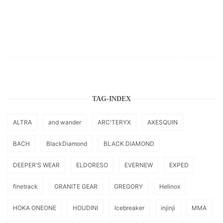
TAG-INDEX
ALTRA
and wander
ARC'TERYX
AXESQUIN
BACH
BlackDiamond
BLACK DIAMOND
DEEPER'S WEAR
ELDORESO
EVERNEW
EXPED
finetrack
GRANITE GEAR
GREGORY
Helinox
HOKA ONEONE
HOUDINI
Icebreaker
injinji
MMA