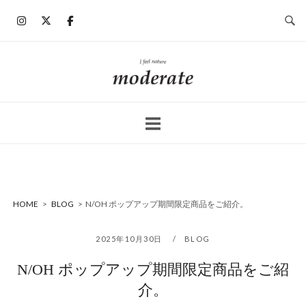
コ
ン
テ
ン
ホ
ツ
ー
へ
ム
ス
キ
ッ
プ
HOME
>
BLOG
>
N/OH ポップアップ期間限定商品をご紹介。
2025年10月30日
BLOG
N/OH ポップアップ期間限定商品をご紹
介。