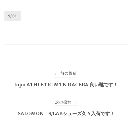
N/OH
投
前の投稿
←
稿
topo ATHLETIC MTN RACER4 良い靴です！
ナ
次の投稿
→
ビ
SALOMON｜S/LABシューズ久々入荷です！
ゲ
ー