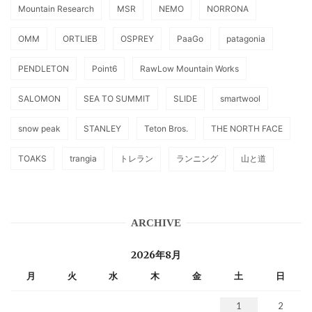
Mountain Research
MSR
NEMO
NORRONA
OMM
ORTLIEB
OSPREY
PaaGo
patagonia
PENDLETON
Point6
RawLow Mountain Works
SALOMON
SEA TO SUMMIT
SLIDE
smartwool
snow peak
STANLEY
Teton Bros.
THE NORTH FACE
TOAKS
trangia
トレラン
ランニング
山と道
ARCHIVE
2026年8月
月
火
水
木
金
土
日
1
2