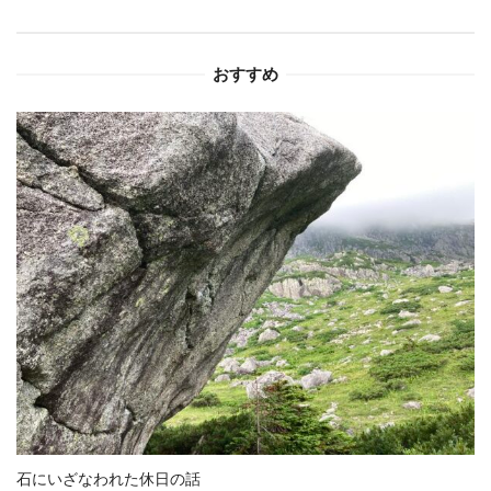
シ
おすすめ
ョ
ン
石にいざなわれた休日の話