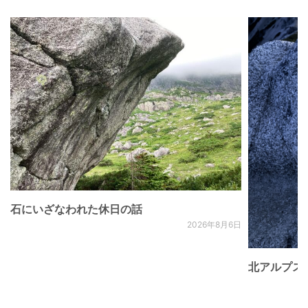
石にいざなわれた休日の話
2026年8月6日
北アルプス