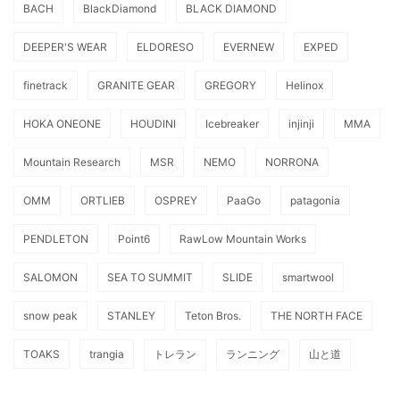
BACH
BlackDiamond
BLACK DIAMOND
DEEPER'S WEAR
ELDORESO
EVERNEW
EXPED
finetrack
GRANITE GEAR
GREGORY
Helinox
HOKA ONEONE
HOUDINI
Icebreaker
injinji
MMA
Mountain Research
MSR
NEMO
NORRONA
OMM
ORTLIEB
OSPREY
PaaGo
patagonia
PENDLETON
Point6
RawLow Mountain Works
SALOMON
SEA TO SUMMIT
SLIDE
smartwool
snow peak
STANLEY
Teton Bros.
THE NORTH FACE
TOAKS
trangia
トレラン
ランニング
山と道