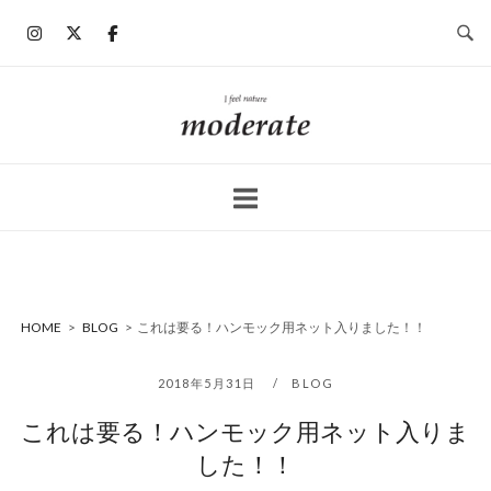
コ
ン
テ
ン
ホ
ツ
ー
へ
ム
ス
キ
ッ
プ
HOME
>
BLOG
>
これは要る！ハンモック用ネット入りました！！
2018年5月31日
BLOG
これは要る！ハンモック用ネット入りま
した！！