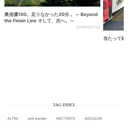
奥信濃100。足りなかった20分 。～ Beyond
the Finish Line そして、次へ。～
2026年6月15日
当たって砕け
TAG-INDEX
ALTRA
and wander
ARC'TERYX
AXESQUIN