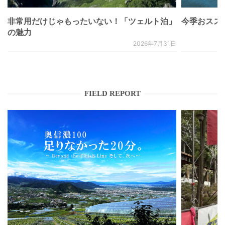
非常用だけじゃもったいない！「ツェルト泊」
今季おススメベ
の魅力
2026年7月31日
FIELD REPORT