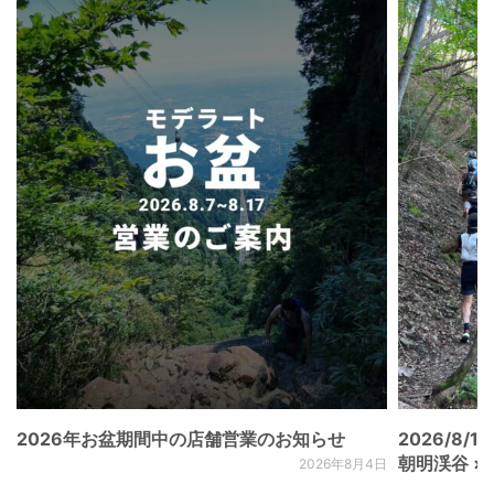
2026年お盆期間中の店舗営業のお知らせ
2026/8/15
朝明渓谷 × N
2026年8月4日