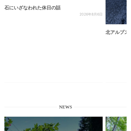
石にいざなわれた休日の話
2026年8月6日
北アルプス
NEWS