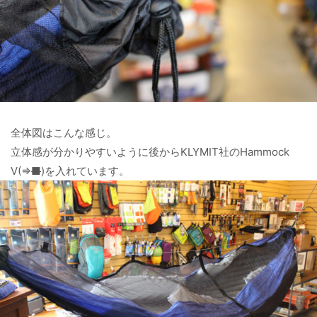
全体図はこんな感じ。
立体感が分かりやすいように後からKLYMIT社のHammock
V(⇒
■
)を入れています。