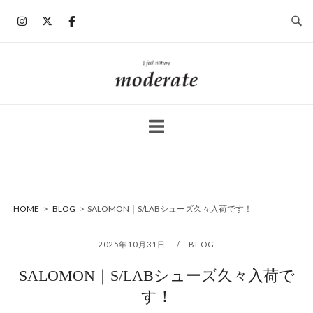
コ
ン
テ
ン
ホ
ツ
ー
へ
ム
ス
キ
ッ
プ
HOME
>
BLOG
>
SALOMON｜S/LABシューズ久々入荷です！
2025年10月31日
BLOG
SALOMON｜S/LABシューズ久々入荷で
す！