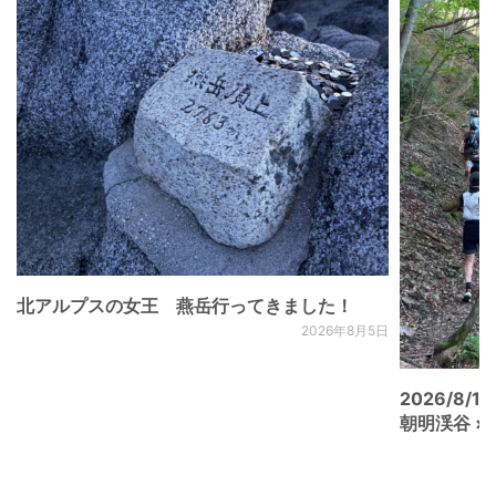
北アルプスの女王 燕岳行ってきました！
2026年8月5日
2026/8/15
朝明渓谷 × N