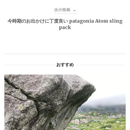
ビ
次の投稿
→
ゲ
今時期のお出かけに丁度良い patagonia Atom sling
pack
ー
シ
ョ
おすすめ
ン