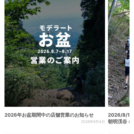
2026年お盆期間中の店舗営業のお知らせ
2026/8/15
朝明渓谷 × N
2026年8月4日