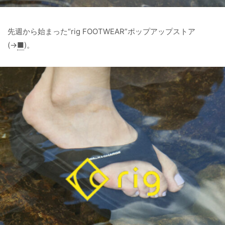
先週から始まった“rig FOOTWEAR”ポップアップストア
(→
■
)。