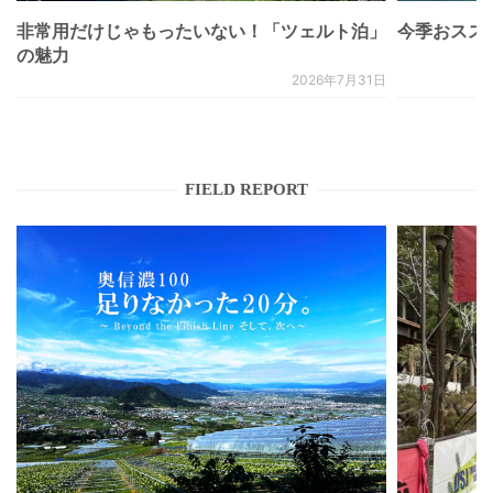
非常用だけじゃもったいない！「ツェルト泊」
今季おススメベ
の魅力
2026年7月31日
FIELD REPORT