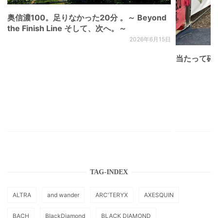
奥信濃100。足りなかった20分 。～ Beyond
the Finish Line そして、次へ。～
2026年6月15日
当たって砕け
TAG-INDEX
ALTRA
and wander
ARC'TERYX
AXESQUIN
BACH
BlackDiamond
BLACK DIAMOND