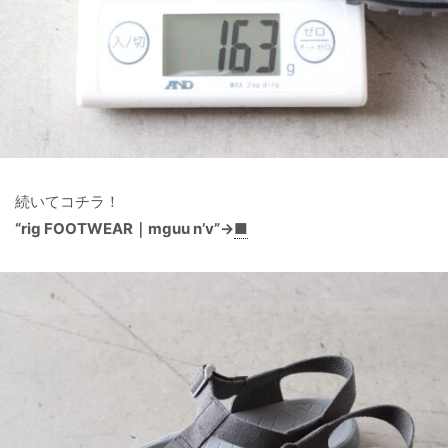
続いてコチラ！
“rig FOOTWEAR｜mguu n’v”→
■