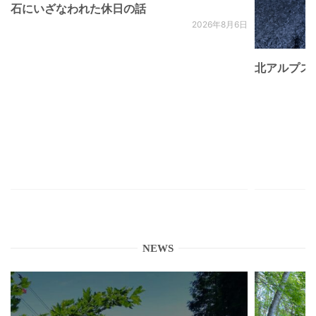
石にいざなわれた休日の話
2026年8月6日
北アルプス
NEWS