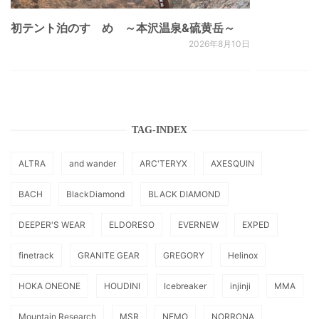
初テント泊のすゝめ ～本沢温泉&硫黄岳～
2026年8月10日
TAG-INDEX
ALTRA
and wander
ARC'TERYX
AXESQUIN
BACH
BlackDiamond
BLACK DIAMOND
DEEPER'S WEAR
ELDORESO
EVERNEW
EXPED
finetrack
GRANITE GEAR
GREGORY
Helinox
HOKA ONEONE
HOUDINI
Icebreaker
injinji
MMA
Mountain Research
MSR
NEMO
NORRONA