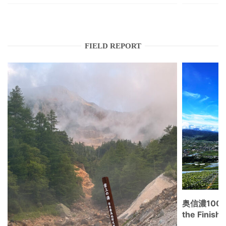
FIELD REPORT
奥信濃100
the Fini