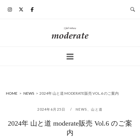
コ
ン
テ
ン
ホ
ツ
ー
へ
ム
ス
キ
ッ
プ
HOME
>
NEWS
>
2024年 山と道 MODERATE販売 VOL.6 のご案内
2024年6月25日
NEWS
、
山と道
2024年 山と道 moderate販売 Vol.6 のご案
内