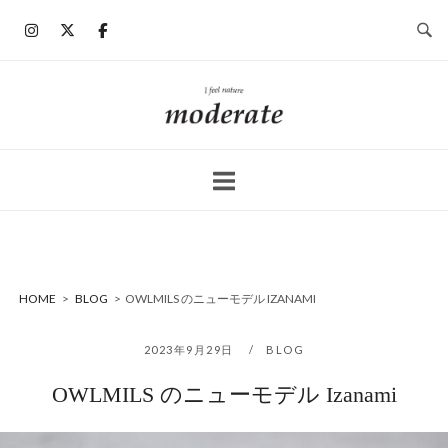
コ
ン
テ
ン
ホ
ツ
ー
へ
ム
ス
キ
ッ
プ
HOME
>
BLOG
>
OWLMILS のニューモデル IZANAMI
2023年9月29日
BLOG
OWLMILS のニューモデル Izanami