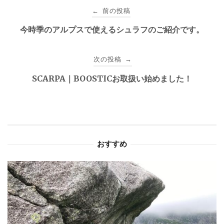
投
前の投稿
←
稿
今時季のアルプスで使えるシュラフのご紹介です。
ナ
次の投稿
→
ビ
SCARPA｜BOOSTICお取扱い始めました！
ゲ
ー
シ
おすすめ
ョ
ン