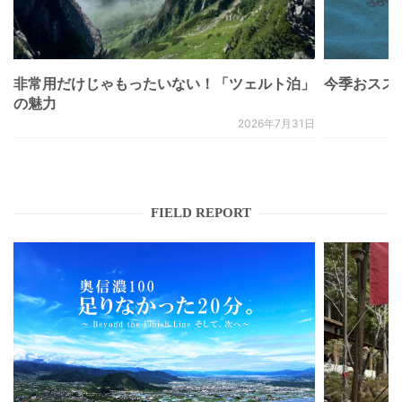
非常用だけじゃもったいない！「ツェルト泊」
今季おススメベ
の魅力
2026年7月31日
FIELD REPORT