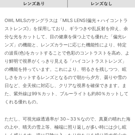
OWL MILSのサングラスは「
MILS LENS
(偏光＋ハイコントラ
ストレンズ)」を採用しており、ギラつきや乱反射を抑え、余
分な光をカットして、目の健康を保つ上でも優れた「偏光レ
ンズ」の機能と、レンズカラーに応じた機能性により、特定
の波長(色)をカットすることで色彩のコントラストを高め、よ
り鮮明で視界がくっきり見える「ハイコントラストレンズ」
の機能を持っています。これにより、明るさを残しつつ、眩
しさをカットするレンズとなるので朝から夕方、曇りや雪の
日など、全天候に対応し、クリアな視界を確保できます。ま
た、紫外線は99％カット、ブルーライトも約80％カットして
くれる優れもの。
ただし、可視光線透過率が 30～33％なので、真夏の晴れた海
の上や、晴天の雪上等、極端に照り返しが多い時には少し眩