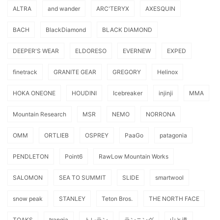
ALTRA
and wander
ARC'TERYX
AXESQUIN
BACH
BlackDiamond
BLACK DIAMOND
DEEPER'S WEAR
ELDORESO
EVERNEW
EXPED
finetrack
GRANITE GEAR
GREGORY
Helinox
HOKA ONEONE
HOUDINI
Icebreaker
injinji
MMA
Mountain Research
MSR
NEMO
NORRONA
OMM
ORTLIEB
OSPREY
PaaGo
patagonia
PENDLETON
Point6
RawLow Mountain Works
SALOMON
SEA TO SUMMIT
SLIDE
smartwool
snow peak
STANLEY
Teton Bros.
THE NORTH FACE
TOAKS
trangia
トレラン
ランニング
山と道