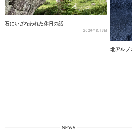
石にいざなわれた休日の話
2026年8月6日
北アルプス
NEWS