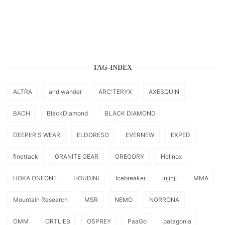
TAG-INDEX
ALTRA
and wander
ARC'TERYX
AXESQUIN
BACH
BlackDiamond
BLACK DIAMOND
DEEPER'S WEAR
ELDORESO
EVERNEW
EXPED
finetrack
GRANITE GEAR
GREGORY
Helinox
HOKA ONEONE
HOUDINI
Icebreaker
injinji
MMA
Mountain Research
MSR
NEMO
NORRONA
OMM
ORTLIEB
OSPREY
PaaGo
patagonia