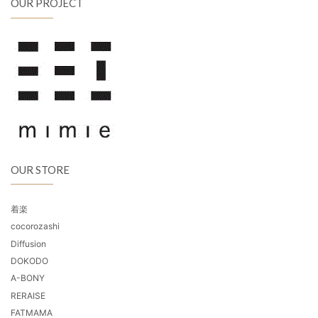
OUR PROJECT
OUR STORE
着楽
cocorozashi
Diffusion
DOKODO
A-BONY
RERAISE
FATMAMA