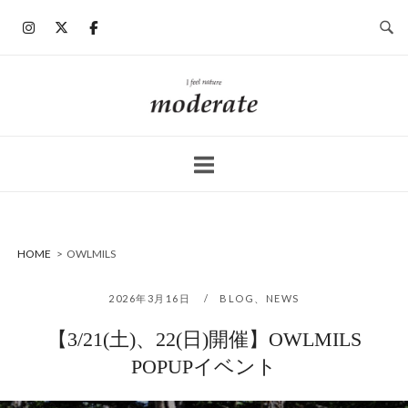
コ
ン
テ
ン
ホ
ツ
ー
へ
ム
ス
キ
ッ
プ
HOME
>
OWLMILS
2026年3月16日
BLOG
、
NEWS
【3/21(土)、22(日)開催】OWLMILS
POPUPイベント