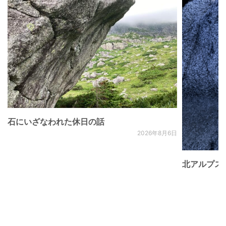
石にいざなわれた休日の話
2026年8月6日
北アルプス