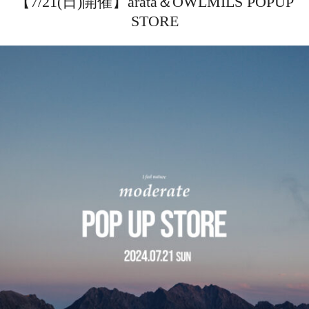
【7/21(日)開催】arata＆OWLMILS POPUP
STORE