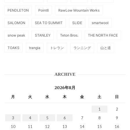
PENDLETON
Point6
RawLow Mountain Works
SALOMON
SEA TO SUMMIT
SLIDE
smartwool
snow peak
STANLEY
Teton Bros.
THE NORTH FACE
TOAKS
trangia
トレラン
ランニング
山と道
ARCHIVE
2026年8月
月
火
水
木
金
土
日
1
2
3
4
5
6
7
8
9
10
11
12
13
14
15
16