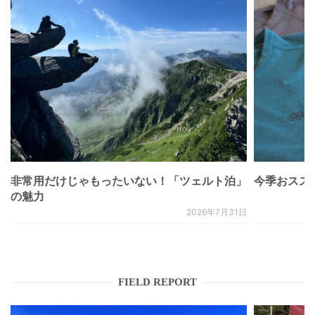
非常用だけじゃもったいない！「ツェルト泊」
今季おススメベ
の魅力
2026年7月31日
FIELD REPORT