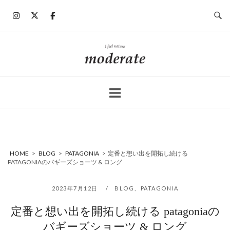
コ
ン
テ
ン
ホ
ツ
ー
へ
ム
ス
キ
ッ
プ
HOME
>
BLOG
>
PATAGONIA
>
定番と想い出を開拓し続ける
PATAGONIAのバギーズショーツ & ロング
2023年7月12日
BLOG
、
PATAGONIA
定番と想い出を開拓し続ける patagoniaの
バギーズショーツ & ロング