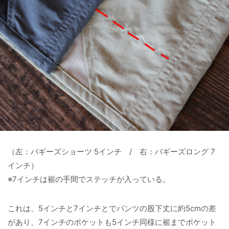
（左：バギーズショーツ 5インチ / 右：バギーズロング 7
インチ）
※7インチは裾の手間でステッチが入っている。
これは、5インチと7インチとでパンツの股下丈に約5cmの差
があり、7インチのポケットも5インチ同様に裾までポケット