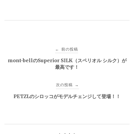
投
前の投稿
←
稿
mont-bellのSuperior SILK（スペリオル シルク）が
最高です！
ナ
ビ
次の投稿
→
ゲ
PETZLのシロッコがモデルチェンジして登場！！
ー
シ
ョ