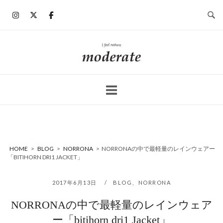
コ
ン
テ
ン
ホ
ツ
ー
へ
ム
ス
キ
ッ
プ
HOME
>
BLOG
>
NORRONA
>
NORRONAの中で最軽量のレインウェアー
「BITIHORN DRI1 JACKET」
2017年6月13日
BLOG
、
NORRONA
NORRONAの中で最軽量のレインウェア
ー「bitihorn dri1 Jacket」