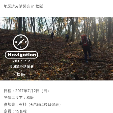
地図読み講習会 in 松阪
日程：2017年7月2日（日）
開催エリア：松阪
参加費：有料（※詳細は後日発表）
定員：15名程