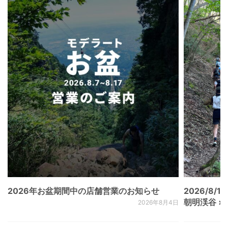
2026年お盆期間中の店舗営業のお知らせ
2026/8/15
朝明渓谷 × N
2026年8月4日