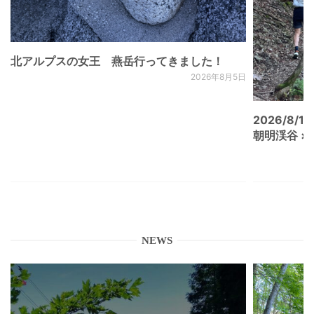
北アルプスの女王 燕岳行ってきました！
2026年8月5日
2026/8/15
朝明渓谷 × N
NEWS