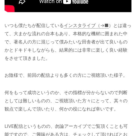
いつも僕たちが配信している
インスタライブ（→■
）とは違っ
て、大まかな流れの台本もあり、本格的な機材に囲まれた中
で、著名人の方に混じって僕みたいな田舎者が出て良いもの
かとドキドキしながらも、結果的には非常に楽しく良い経験
をさせて頂きました。
お陰様で、前回の配信よりも多くの方にご視聴頂いた様子。
何をもって成功というのか、その指標が分からないので判断
としては難しいものの、ご視聴頂いた方々にとって、其々の
観点で楽しんで頂いたり、何かの役になれば幸いです。
LIVE配信というものの、勿論アーカイブでご覧頂くことも可
能ですので、ご興味がある方は、チェックして頂ければとお