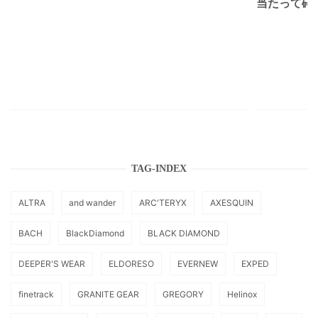
当たって砕け
TAG-INDEX
ALTRA
and wander
ARC'TERYX
AXESQUIN
BACH
BlackDiamond
BLACK DIAMOND
DEEPER'S WEAR
ELDORESO
EVERNEW
EXPED
finetrack
GRANITE GEAR
GREGORY
Helinox