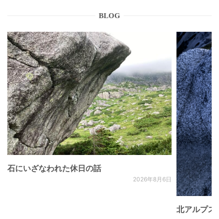
BLOG
石にいざなわれた休日の話
2026年8月6日
北アルプス