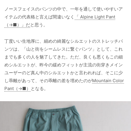
ノースフェイスのパンツの中で、一年を通して使いやすいア
イテムの代表格と言えば間違いなく
「 Alpine Light Pant
（→■）」だ
と思う。
丁度いい生地厚に、細めの綺麗なシルエットのストレッチパ
ンツは、「山と街をシームレスに繋ぐパンツ」として、これ
までも多くの人を魅了してきた。ただ、良くも悪くもこの細
めシルエットが、昨今の緩めフィットが主流の街穿きメイン
ユーザーのど真ん中のシルエットかと言われれば、そこに少
し乖離があって、その乖離の差を埋めたのが
Mountain Color
Pant（→■）
となる。