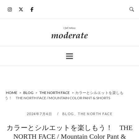
コ
ン
テ
ン
ホ
ツ
ー
へ
ム
ス
キ
ッ
プ
HOME
>
BLOG
>
THE NORTH FACE
>
カラーとシルエットを楽しも
う！ THE NORTH FACE / MOUNTAIN COLOR PANT & SHORTS
2024年7月4日
BLOG
、
THE NORTH FACE
カラーとシルエットを楽しもう！ THE
NORTH FACE / Mountain Color Pant &