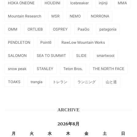
HOKA ONEONE
HOUDINI
Icebreaker
injinji
MMA
Mountain Research
MSR
NEMO
NORRONA
OMM
ORTLIEB
OSPREY
PaaGo
patagonia
PENDLETON
Point6
RawLow Mountain Works
SALOMON
SEA TO SUMMIT
SLIDE
smartwool
snow peak
STANLEY
Teton Bros.
THE NORTH FACE
TOAKS
trangia
トレラン
ランニング
山と道
ARCHIVE
2026年8月
月
火
水
木
金
土
日