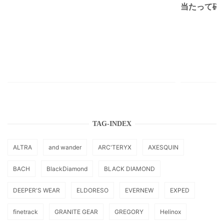
当たって砕け
TAG-INDEX
ALTRA
and wander
ARC'TERYX
AXESQUIN
BACH
BlackDiamond
BLACK DIAMOND
DEEPER'S WEAR
ELDORESO
EVERNEW
EXPED
finetrack
GRANITE GEAR
GREGORY
Helinox