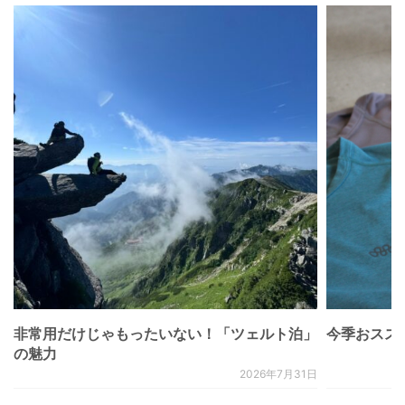
非常用だけじゃもったいない！「ツェルト泊」
今季おススメベ
の魅力
2026年7月31日