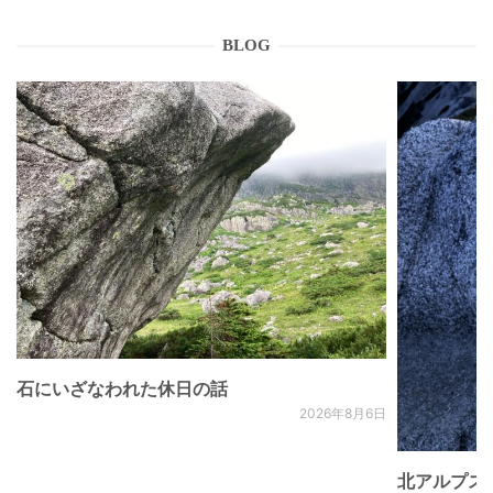
BLOG
石にいざなわれた休日の話
2026年8月6日
北アルプス