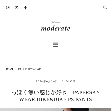
コ
ン
テ
ン
ホ
ツ
ー
へ
ム
ス
キ
ッ
プ
HOME
>
PAPERSKY WEAR
2024年6月16日
BLOG
っぽく無い感じが好き PAPERSKY
WEAR HIKE&BIKE PS PANTS