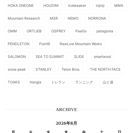
HOKA ONEONE
HOUDINI
Icebreaker
injinji
MMA
Mountain Research
MSR
NEMO
NORRONA
OMM
ORTLIEB
OSPREY
PaaGo
patagonia
PENDLETON
Point6
RawLow Mountain Works
SALOMON
SEA TO SUMMIT
SLIDE
smartwool
snow peak
STANLEY
Teton Bros.
THE NORTH FACE
TOAKS
trangia
トレラン
ランニング
山と道
ARCHIVE
2026年8月
月
火
水
木
金
土
日