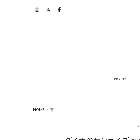
コ
ン
テ
ン
ツ
へ
ス
キ
ッ
HOME
プ
HOME
>
雪