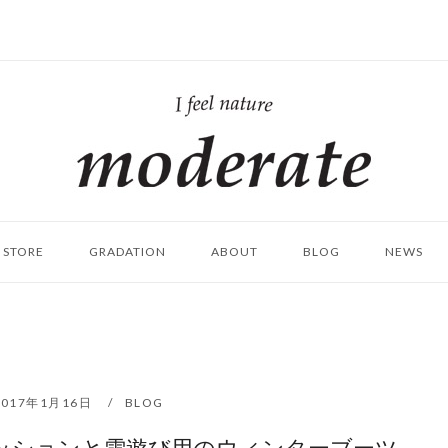
ホ
ー
ム
STORE
GRADATION
ABOUT
BLOG
NEWS
2017年1月16日
BLOG