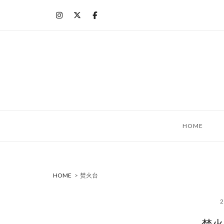
コ
ン
テ
ン
ツ
へ
ス
キ
ッ
HOME
プ
HOME
>
焚火台