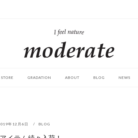
ホ
ー
ム
STORE
GRADATION
ABOUT
BLOG
NEWS
2019年12月6日
BLOG