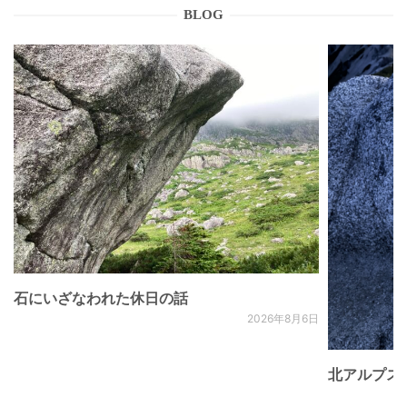
BLOG
石にいざなわれた休日の話
2026年8月6日
北アルプス