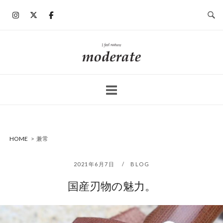
コ
ン
テ
ン
ホ
ツ
ー
へ
ム
ス
キ
ッ
プ
HOME
>
兼常
2021年6月7日
BLOG
国産刃物の魅力。