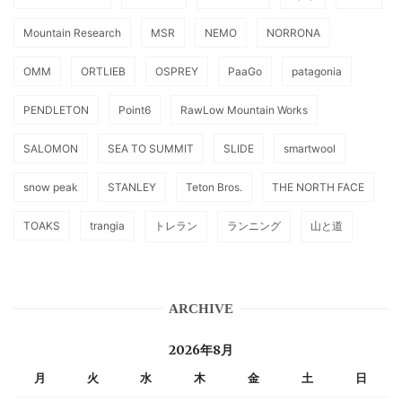
Mountain Research
MSR
NEMO
NORRONA
OMM
ORTLIEB
OSPREY
PaaGo
patagonia
PENDLETON
Point6
RawLow Mountain Works
SALOMON
SEA TO SUMMIT
SLIDE
smartwool
snow peak
STANLEY
Teton Bros.
THE NORTH FACE
TOAKS
trangia
トレラン
ランニング
山と道
ARCHIVE
2026年8月
月
火
水
木
金
土
日