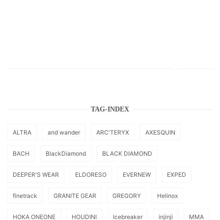
TAG-INDEX
ALTRA
and wander
ARC'TERYX
AXESQUIN
BACH
BlackDiamond
BLACK DIAMOND
DEEPER'S WEAR
ELDORESO
EVERNEW
EXPED
finetrack
GRANITE GEAR
GREGORY
Helinox
HOKA ONEONE
HOUDINI
Icebreaker
injinji
MMA