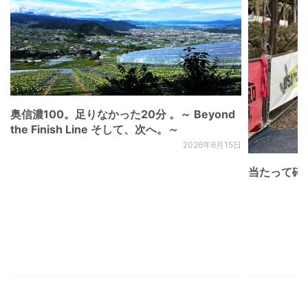
奥信濃100。足りなかった20分 。～ Beyond
the Finish Line そして、次へ。～
2026年6月15日
当たって砕け