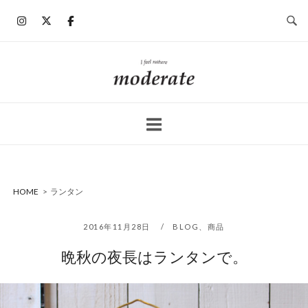
コ
ン
テ
ン
ホ
ツ
ー
へ
ム
ス
キ
ッ
プ
HOME
>
ランタン
2016年11月28日
BLOG
、
商品
晩秋の夜長はランタンで。