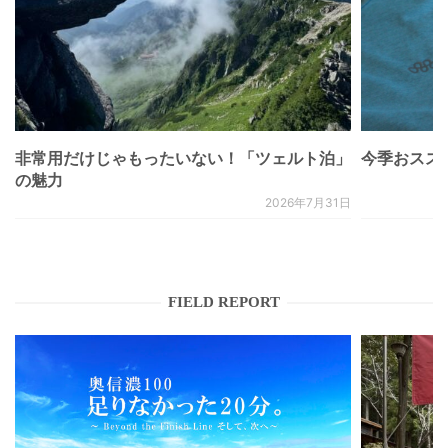
非常用だけじゃもったいない！「ツェルト泊」
今季おススメベ
の魅力
2026年7月31日
FIELD REPORT