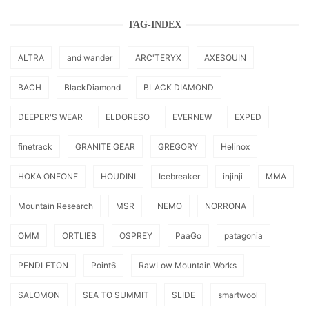
TAG-INDEX
ALTRA
and wander
ARC'TERYX
AXESQUIN
BACH
BlackDiamond
BLACK DIAMOND
DEEPER'S WEAR
ELDORESO
EVERNEW
EXPED
finetrack
GRANITE GEAR
GREGORY
Helinox
HOKA ONEONE
HOUDINI
Icebreaker
injinji
MMA
Mountain Research
MSR
NEMO
NORRONA
OMM
ORTLIEB
OSPREY
PaaGo
patagonia
PENDLETON
Point6
RawLow Mountain Works
SALOMON
SEA TO SUMMIT
SLIDE
smartwool