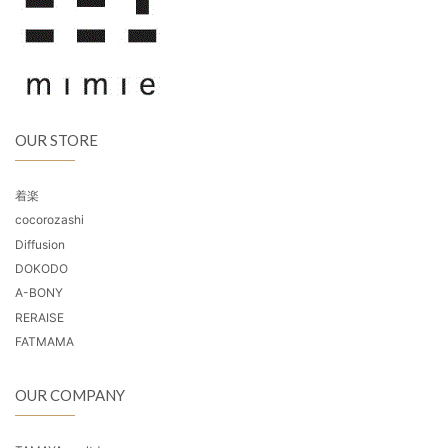
OUR STORE
着楽
cocorozashi
Diffusion
DOKODO
A-BONY
RERAISE
FATMAMA
OUR COMPANY