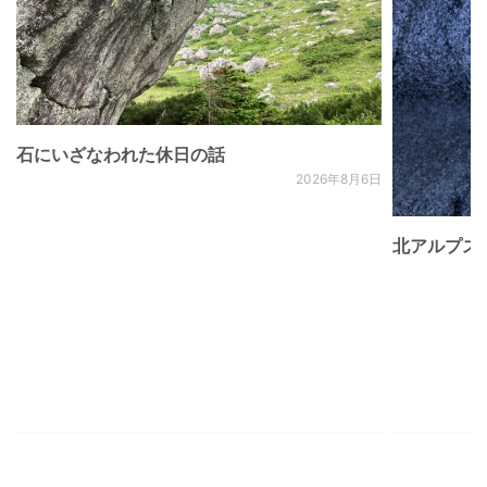
石にいざなわれた休日の話
2026年8月6日
北アルプス