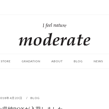
ホ
ー
ム
STORE
GRADATION
ABOUT
BLOG
NEWS
2018年4月23日
BLOG