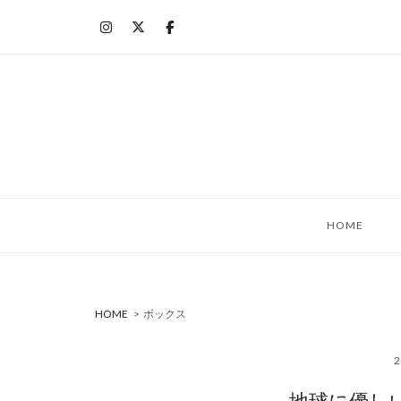
コ
ン
テ
ン
ツ
へ
ス
キ
ッ
HOME
プ
HOME
>
ボックス