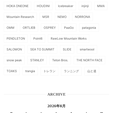
HOKA ONEONE
HOUDINI
Icebreaker
injinji
MMA
Mountain Research
MSR
NEMO
NORRONA
OMM
ORTLIEB
OSPREY
PaaGo
patagonia
PENDLETON
Point6
RawLow Mountain Works
SALOMON
SEA TO SUMMIT
SLIDE
smartwool
snow peak
STANLEY
Teton Bros.
THE NORTH FACE
TOAKS
trangia
トレラン
ランニング
山と道
ARCHIVE
2026年8月