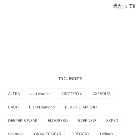
当たって砕け
TAG-INDEX
ALTRA
and wander
ARC'TERYX
AXESQUIN
BACH
BlackDiamond
BLACK DIAMOND
DEEPER'S WEAR
ELDORESO
EVERNEW
EXPED
finetrack
GRANITE GEAR
GREGORY
Helinox