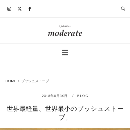
コ
ン
テ
ン
ホ
ツ
ー
へ
ム
ス
キ
ッ
プ
HOME
>
ブッシュストーブ
2018年8月30日
BLOG
世界最軽量、世界最小のブッシュストー
ブ。