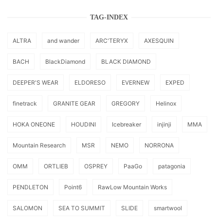
TAG-INDEX
ALTRA
and wander
ARC'TERYX
AXESQUIN
BACH
BlackDiamond
BLACK DIAMOND
DEEPER'S WEAR
ELDORESO
EVERNEW
EXPED
finetrack
GRANITE GEAR
GREGORY
Helinox
HOKA ONEONE
HOUDINI
Icebreaker
injinji
MMA
Mountain Research
MSR
NEMO
NORRONA
OMM
ORTLIEB
OSPREY
PaaGo
patagonia
PENDLETON
Point6
RawLow Mountain Works
SALOMON
SEA TO SUMMIT
SLIDE
smartwool