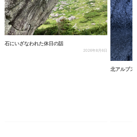
石にいざなわれた休日の話
2026年8月6日
北アルプス