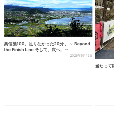
奥信濃100。足りなかった20分 。～ Beyond
the Finish Line そして、次へ。～
2026年6月15日
当たって砕け