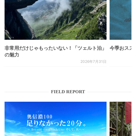
非常用だけじゃもったいない！「ツェルト泊」
今季おススメベ
の魅力
2026年7月31日
FIELD REPORT