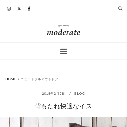
コ
ン
テ
ン
ホ
ツ
ー
へ
ム
ス
キ
ッ
プ
HOME
>
ニュートラルアウトドア
2018年2月5日
BLOG
背もたれ快適なイス