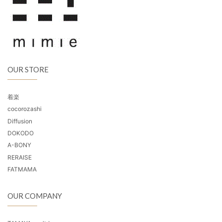
OUR STORE
着楽
cocorozashi
Diffusion
DOKODO
A-BONY
RERAISE
FATMAMA
OUR COMPANY