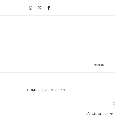
コ
ン
テ
ン
ツ
へ
ス
キ
ッ
HOME
プ
HOME
>
ザノースフェイス