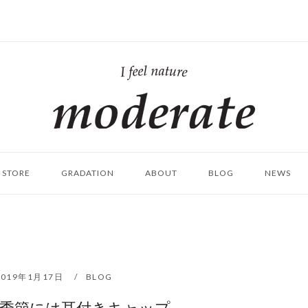
ホ
ー
ム
STORE
GRADATION
ABOUT
BLOG
NEWS
2019年1月17日
BLOG