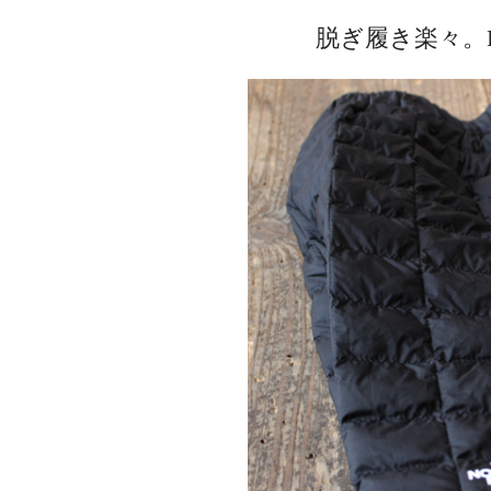
脱ぎ履き楽々。RED