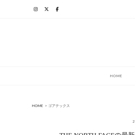
コ
ン
テ
ン
ツ
へ
ス
キ
ッ
HOME
プ
HOME
>
ゴアテックス