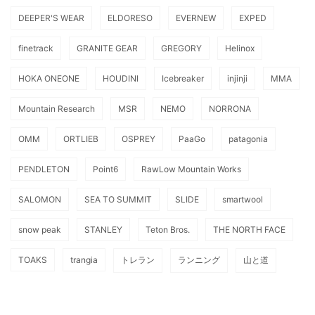
DEEPER'S WEAR
ELDORESO
EVERNEW
EXPED
finetrack
GRANITE GEAR
GREGORY
Helinox
HOKA ONEONE
HOUDINI
Icebreaker
injinji
MMA
Mountain Research
MSR
NEMO
NORRONA
OMM
ORTLIEB
OSPREY
PaaGo
patagonia
PENDLETON
Point6
RawLow Mountain Works
SALOMON
SEA TO SUMMIT
SLIDE
smartwool
snow peak
STANLEY
Teton Bros.
THE NORTH FACE
TOAKS
trangia
トレラン
ランニング
山と道