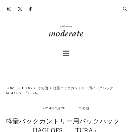
コ
ン
テ
ン
ホ
ツ
ー
へ
ム
ス
キ
ッ
プ
HOME
>
BLOG
>
その他
>
軽量バックカントリー用バックパック
HAGLOFS 「TURA」
2014年2月20日
その他
軽量バックカントリー用バックパック
HAGLOFS 「TURA」