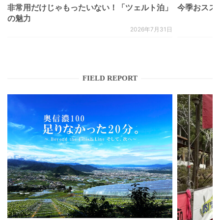
非常用だけじゃもったいない！「ツェルト泊」
今季おススメベ
の魅力
2026年7月31日
FIELD REPORT