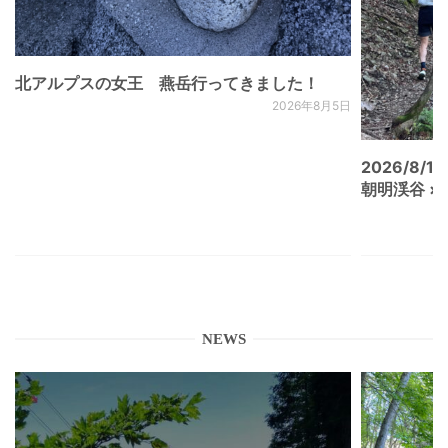
北アルプスの女王 燕岳行ってきました！
2026年8月5日
2026/8/15
朝明渓谷 × N
NEWS