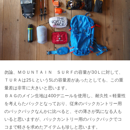
勿論、ＭＯＵＮＴＡＩＮ ＳＵＲＦの容量が30Ｌに対して、
ＴＵＲＡは25Ｌという5Lの容量差があったとしても、この重
量差は非常に大きいと思います。
ＢＡＧのメイン生地は400デニールを使用し、耐久性＜軽量性
を考えらたバックとなっており、従来のバックカントリー用
のバックパックなんかに比べると、その薄さが気になる人も
いると思いますが、バックカントリー用のバックパックでコ
コまで軽さを求めたアイテムも珍しと思います。