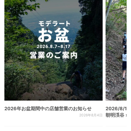
2026年お盆期間中の店舗営業のお知らせ
2026/8/15
朝明渓谷 × N
2026年8月4日