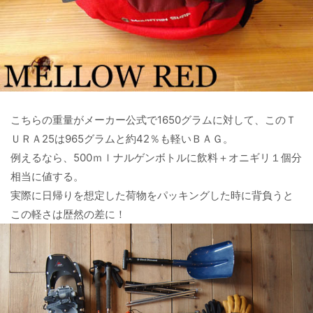
こちらの重量がメーカー公式で1650グラムに対して、このＴ
ＵＲＡ25は965グラムと約42％も軽いＢＡＧ。
例えるなら、500ｍｌナルゲンボトルに飲料＋オニギリ１個分
相当に値する。
実際に日帰りを想定した荷物をパッキングした時に背負うと
この軽さは歴然の差に！