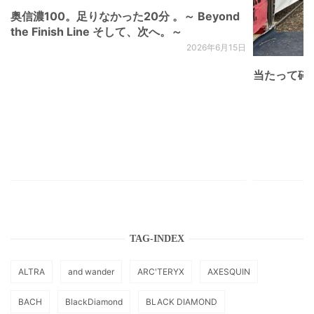
奥信濃100。足りなかった20分 。～ Beyond
the Finish Line そして、次へ。～
2026年6月15日
当たって砕け
TAG-INDEX
ALTRA
and wander
ARC'TERYX
AXESQUIN
BACH
BlackDiamond
BLACK DIAMOND