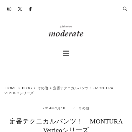
コ
ン
テ
ン
ホ
ツ
ー
へ
ム
ス
キ
ッ
プ
HOME
>
BLOG
>
その他
>
定番テクニカルパンツ！ – MONTURA
VERTIGOシリーズ
2014年2月18日
その他
定番テクニカルパンツ！ – MONTURA
Vertigoシリーズ