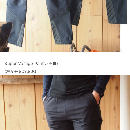
Super Vertigo Pants (⇒
■
)
(左から90Y,90G)