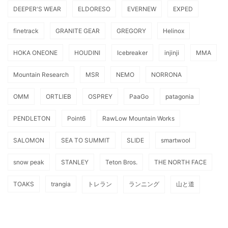
DEEPER'S WEAR
ELDORESO
EVERNEW
EXPED
finetrack
GRANITE GEAR
GREGORY
Helinox
HOKA ONEONE
HOUDINI
Icebreaker
injinji
MMA
Mountain Research
MSR
NEMO
NORRONA
OMM
ORTLIEB
OSPREY
PaaGo
patagonia
PENDLETON
Point6
RawLow Mountain Works
SALOMON
SEA TO SUMMIT
SLIDE
smartwool
snow peak
STANLEY
Teton Bros.
THE NORTH FACE
TOAKS
trangia
トレラン
ランニング
山と道