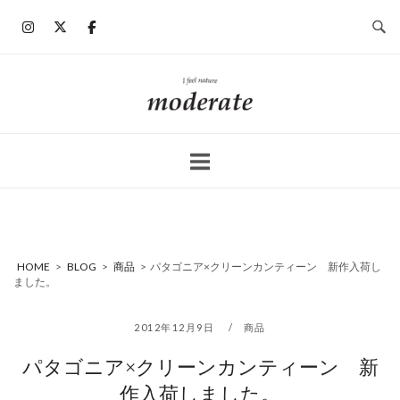
コ
ン
テ
ン
ホ
ツ
ー
へ
ム
ス
キ
ッ
プ
HOME
>
BLOG
>
商品
>
パタゴニア×クリーンカンティーン 新作入荷し
ました。
2012年12月9日
商品
パタゴニア×クリーンカンティーン 新
作入荷しました。