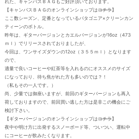
れた、キャンバスＢＡＧもご好評頂いております。
【キャンバスＢＡＧのオンラインショップは
コチラ
】
ここ数シーズン、定番となっているパタゴニア×クリーンカン
ティーンのボトル。
昨年は、ギターバージョンとカエルバージョンが16oz（473
ｍｌ）でリリースされておりましたが、
今回は、ワンサイズダウンの12oz（３５５ｍｌ）となります
ので、
適量で良いコーヒーや紅茶等を入れるのにオススメのサイズ
になっており、待ち焦がれた方も多いのでは？！
（私もその一人です。）
尚、少量では御座いますが、前回のギターバージョンも再入
荷しておりますので、前回買い逃した方は是非この機会にご
検討下さい。
【ギターバージョンのオンラインショップは
コチラ
】
夜中や明け方に出発するスノーボード等、ついつい、運転中
にコーヒーが飲みたくなります。