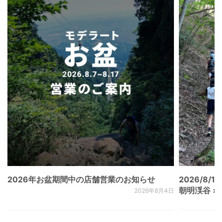
2026年お盆期間中の店舗営業のお知らせ
2026/8/15
朝明渓谷 × N
2026年8月4日