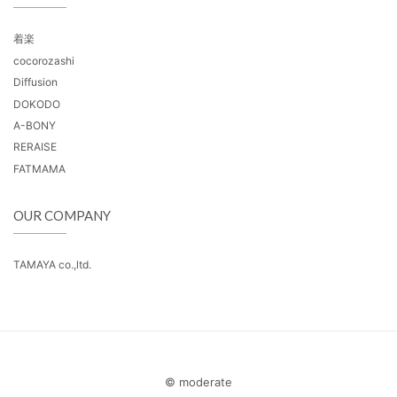
着楽
cocorozashi
Diffusion
DOKODO
A-BONY
RERAISE
FATMAMA
OUR COMPANY
TAMAYA co.,ltd.
© moderate