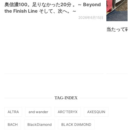
奥信濃100。足りなかった20分 。～ Beyond
the Finish Line そして、次へ。～
2026年6月15日
当たって砕け
TAG-INDEX
ALTRA
and wander
ARC'TERYX
AXESQUIN
BACH
BlackDiamond
BLACK DIAMOND