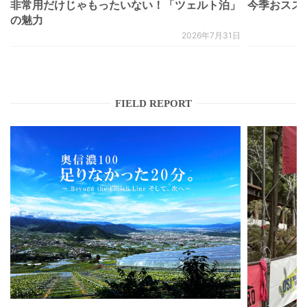
非常用だけじゃもったいない！「ツェルト泊」
今季おススメベ
の魅力
2026年7月31日
FIELD REPORT