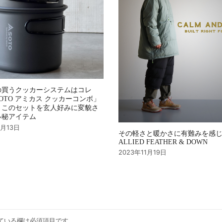
の買うクッカーシステムはコレ
OTO アミカス クッカーコンボ」
、このセットを玄人好みに変貌さ
ル秘アイテム
4月13日
その軽さと暖かさに有難みを感
ALLIED FEATHER & DOWN
2023年11月19日
ている欄は必須項目です