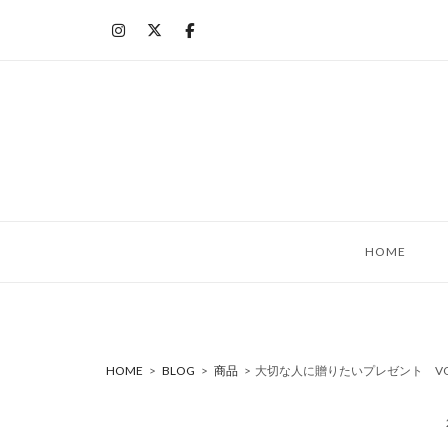
コ
ン
テ
ン
ツ
へ
ス
キ
ッ
HOME
プ
HOME
>
BLOG
>
商品
>
大切な人に贈りたいプレゼント VOL