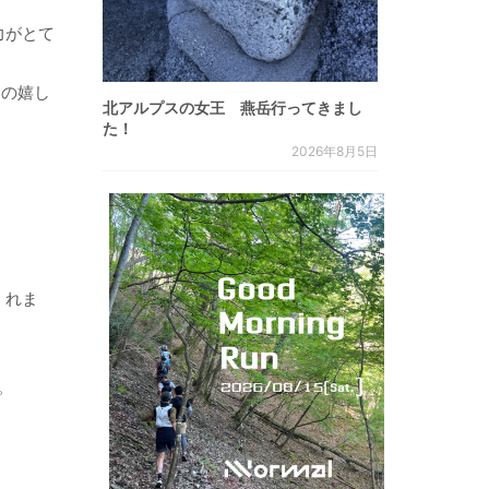
力がとて
はの嬉し
北アルプスの女王 燕岳行ってきまし
た！
2026年8月5日
くれま
。