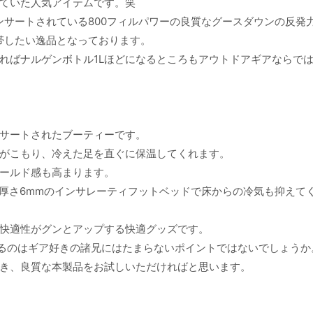
ていた人気アイテムです。笑
ンサートされている800フィルパワーの良質なグースダウンの反発
帯したい逸品となっております。
ればナルゲンボトル1Lほどになるところもアウトドアギアならで
サートされたブーティーです。
がこもり、冷えた足を直ぐに保温してくれます。
ールド感も高まります。
、厚さ6mmのインサレーティフットベッドで床からの冷気も抑えて
快適性がグンとアップする快適グッズです。
いるのはギア好きの諸兄にはたまらないポイントではないでしょうか
き、良質な本製品をお試しいただければと思います。