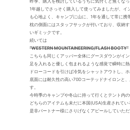
昨季、購入を検討しているうちに気付くと無くなっ
1年越しでさっそく購入して使ってみましたが、イ
も心地よく、キャンプに山に、1年を通して常に携
枕の側面にはスタッフサックが付いており、収納す
いギミックです。
続いては
“WESTERN MOUNTAINEERING/FLASH BOOTY”
こちらも同じくアッパー全体にグースダウンがイン
足を入れると優しく包まれるような感覚で瞬時に熱
ドローコードを引けば冷気をシャットアウトし、ホ
底面には耐久性の高い70Dコーテッドナイロンと
す。
今時季のキャンプや冬山に持って行くとテント内の
どちらのアイテムも未だに本国(USA)生産されて
是非パートナー様にさりげなくアピールしていただ