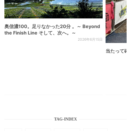
奥信濃100。足りなかった20分 。～ Beyond
the Finish Line そして、次へ。～
2026年6月15日
当たって砕け
TAG-INDEX