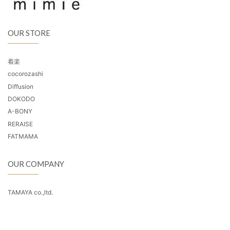
OUR STORE
着楽
cocorozashi
Diffusion
DOKODO
A-BONY
RERAISE
FATMAMA
OUR COMPANY
TAMAYA co.,ltd.