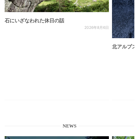
石にいざなわれた休日の話
2026年8月6日
北アルプス
NEWS