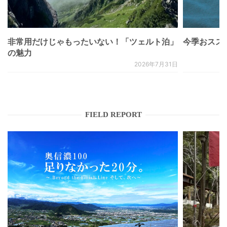
非常用だけじゃもったいない！「ツェルト泊」
今季おススメベ
の魅力
2026年7月31日
FIELD REPORT