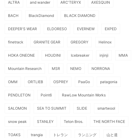
ALTRA
and wander
ARC'TERYX
AXESQUIN
BACH
BlackDiamond
BLACK DIAMOND
DEEPER'S WEAR
ELDORESO
EVERNEW
EXPED
finetrack
GRANITE GEAR
GREGORY
Helinox
HOKA ONEONE
HOUDINI
Icebreaker
injinji
MMA
Mountain Research
MSR
NEMO
NORRONA
OMM
ORTLIEB
OSPREY
PaaGo
patagonia
PENDLETON
Point6
RawLow Mountain Works
SALOMON
SEA TO SUMMIT
SLIDE
smartwool
snow peak
STANLEY
Teton Bros.
THE NORTH FACE
TOAKS
trangia
トレラン
ランニング
山と道