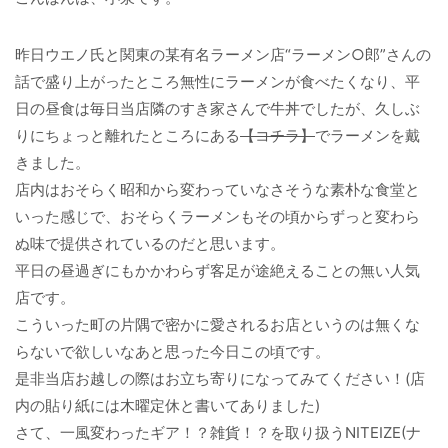
昨日ウエノ氏と関東の某有名ラーメン店“ラーメン○郎”さんの
話で盛り上がったところ無性にラーメンが食べたくなり、平
日の昼食は毎日当店隣のすき家さんで牛丼でしたが、久しぶ
りにちょっと離れたところにある
【コチラ】
でラーメンを戴
きました。
店内はおそらく昭和から変わっていなさそうな素朴な食堂と
いった感じで、おそらくラーメンもその頃からずっと変わら
ぬ味で提供されているのだと思います。
平日の昼過ぎにもかかわらず客足が途絶えることの無い人気
店です。
こういった町の片隅で密かに愛されるお店というのは無くな
らないで欲しいなあと思った今日この頃です。
是非当店お越しの際はお立ち寄りになってみてください！(店
内の貼り紙には木曜定休と書いてありました)
さて、一風変わったギア！？雑貨！？を取り扱うNITEIZE(ナ