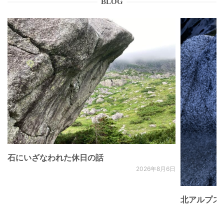
BLOG
石にいざなわれた休日の話
2026年8月6日
北アルプス