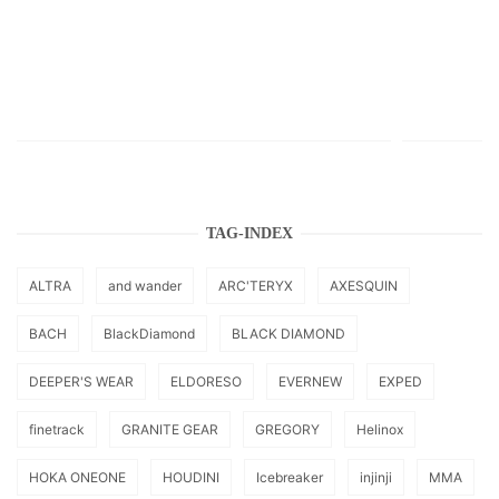
TAG-INDEX
ALTRA
and wander
ARC'TERYX
AXESQUIN
BACH
BlackDiamond
BLACK DIAMOND
DEEPER'S WEAR
ELDORESO
EVERNEW
EXPED
finetrack
GRANITE GEAR
GREGORY
Helinox
HOKA ONEONE
HOUDINI
Icebreaker
injinji
MMA