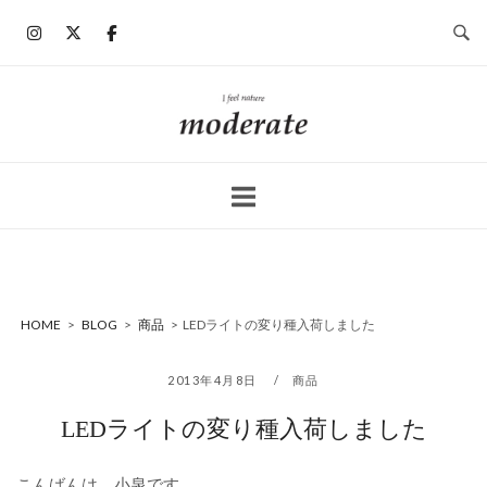
コ
ン
テ
ン
ホ
ツ
ー
へ
ム
ス
キ
ッ
プ
HOME
>
BLOG
>
商品
>
LEDライトの変り種入荷しました
2013年4月8日
商品
LEDライトの変り種入荷しました
こんばんは、小泉です。