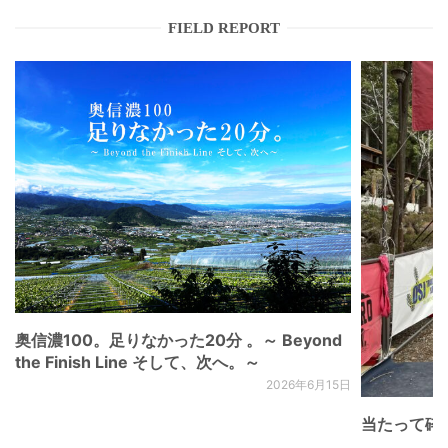
FIELD REPORT
奥信濃100。足りなかった20分 。～ Beyond
the Finish Line そして、次へ。～
2026年6月15日
当たって砕け