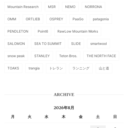
Mountain Research
MSR
NEMO
NORRONA
OMM
ORTLIEB
OSPREY
PaaGo
patagonia
PENDLETON
Point6
RawLow Mountain Works
SALOMON
SEA TO SUMMIT
SLIDE
smartwool
snow peak
STANLEY
Teton Bros.
THE NORTH FACE
TOAKS
trangia
トレラン
ランニング
山と道
ARCHIVE
2026年8月
月
火
水
木
金
土
日