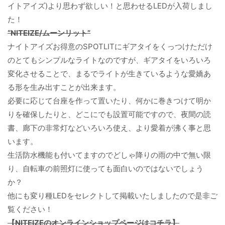
イトアイズ)より思わず欲しい！と思わせるLEDが入荷しまし
た！
“NITEIZE/ムーンリット”
ナイトアイズお得意のSPOTLITにギアタイをくっつけただけ
のとてもシンプルなライトなのですが、ギアタイをいろいろ
変化させることで、まるでライトが生きているような愛嬌あ
る形を生み出すことが出来ます。
必要に応じて台座を作って置いたり、何かに巻きつけて明か
りを確保したりと、どこにでも設置可能ですので、夜間の読
書、廊下の非常灯などいろいろ使え、より愛着が沸く事と思
います。
生活防水機能も付いてますのでどしゃ降りの雨の中で無い限
り、自転車の前照灯に使っても面白いのではないでしょう
か？
他にも変り種LEDをセレクトして掲載いたしましたので是非ご
覧ください！
【NITEIZEのオンラインショップページはコチラ】