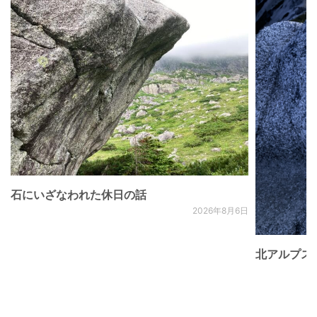
石にいざなわれた休日の話
2026年8月6日
北アルプス