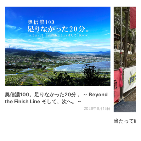
奥信濃100。足りなかった20分 。～ Beyond
the Finish Line そして、次へ。～
2026年6月15日
当たって砕け