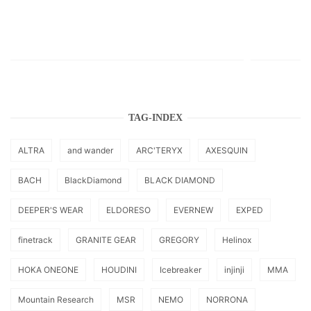
TAG-INDEX
ALTRA
and wander
ARC'TERYX
AXESQUIN
BACH
BlackDiamond
BLACK DIAMOND
DEEPER'S WEAR
ELDORESO
EVERNEW
EXPED
finetrack
GRANITE GEAR
GREGORY
Helinox
HOKA ONEONE
HOUDINI
Icebreaker
injinji
MMA
Mountain Research
MSR
NEMO
NORRONA