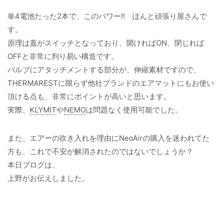
単4電池たった2本で、このパワー!! ほんと頑張り屋さんで
す。
原理は蓋がスイッチとなっており、開ければON、閉じれば
OFFと非常に判り易い構造です。
バルブにアタッチメントする部分が、伸縮素材ですので、
THERMARESTに限らず他社ブランドのエアマットにもお使い
頂ける点も、非常にポイントが高いと思います。
実際、
KLYMIT
や
NEMO
は問題なく使用可能でした。
また、エアーの吹き入れを理由にNeoAirの購入を迷われてた
方も、これで不安が解消されたのではないでしょうか？
本日ブログは、
上野がお伝えしました。