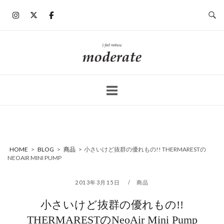
コ
ン
テ
ン
ホ
ツ
ー
へ
ム
ス
キ
ッ
プ
HOME
>
BLOG
>
商品
>
小さいけど抜群の優れもの!! THERMARESTの
NEOAIR MINI PUMP
2013年3月15日
商品
小さいけど抜群の優れもの!!
THERMARESTのNeoAir Mini Pump