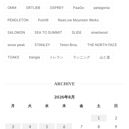
OMM
ORTLIEB
OSPREY
PaaGo
patagonia
PENDLETON
Point6
RawLow Mountain Works
SALOMON
SEA TO SUMMIT
SLIDE
smartwool
snow peak
STANLEY
Teton Bros.
THE NORTH FACE
TOAKS
trangia
トレラン
ランニング
山と道
ARCHIVE
2026年8月
月
火
水
木
金
土
日
1
2
3
4
5
6
7
8
9