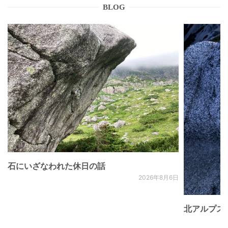
BLOG
石にいざなわれた休日の話
2026年8月6日
北アルプス