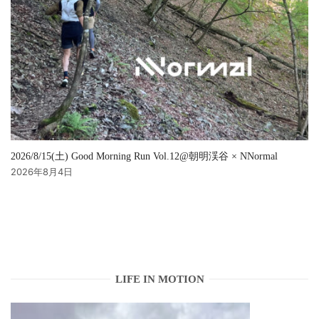
2026/8/15(土) Good Morning Run Vol.12@朝明渓谷 × NNormal
2026年8月4日
LIFE IN MOTION