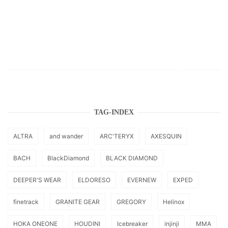
TAG-INDEX
ALTRA
and wander
ARC'TERYX
AXESQUIN
BACH
BlackDiamond
BLACK DIAMOND
DEEPER'S WEAR
ELDORESO
EVERNEW
EXPED
finetrack
GRANITE GEAR
GREGORY
Helinox
HOKA ONEONE
HOUDINI
Icebreaker
injinji
MMA