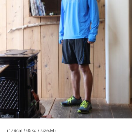
（179cm / 65kg / size:M）