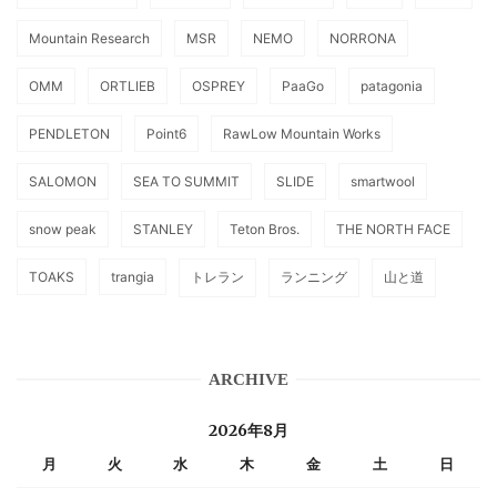
Mountain Research
MSR
NEMO
NORRONA
OMM
ORTLIEB
OSPREY
PaaGo
patagonia
PENDLETON
Point6
RawLow Mountain Works
SALOMON
SEA TO SUMMIT
SLIDE
smartwool
snow peak
STANLEY
Teton Bros.
THE NORTH FACE
TOAKS
trangia
トレラン
ランニング
山と道
ARCHIVE
2026年8月
月
火
水
木
金
土
日