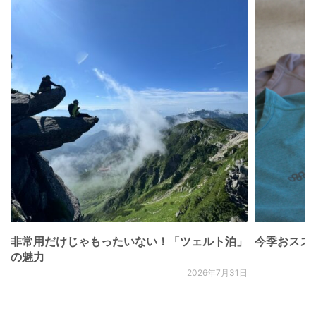
非常用だけじゃもったいない！「ツェルト泊」
今季おススメベ
の魅力
2026年7月31日