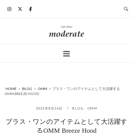
コ
ン
テ
ン
ホ
ツ
ー
へ
ム
ス
キ
ッ
プ
HOME
>
BLOG
>
OMM
>
プラス・ワンのアイテムとして大活躍する
OMM BREEZE HOOD
2021年8月26日
BLOG
、
OMM
プラス・ワンのアイテムとして大活躍す
るOMM Breeze Hood