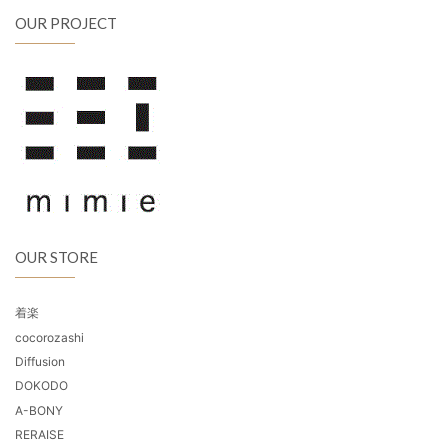
OUR PROJECT
OUR STORE
着楽
cocorozashi
Diffusion
DOKODO
A-BONY
RERAISE