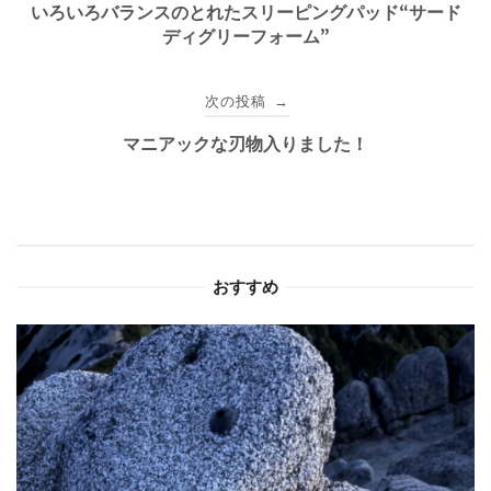
稿
いろいろバランスのとれたスリーピングパッド“サード
ディグリーフォーム”
ナ
ビ
次の投稿
→
ゲ
マニアックな刃物入りました！
ー
シ
ョ
おすすめ
ン