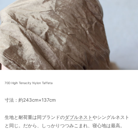
70D Hgih Tenacity Nylon Taffeta
寸法：約243cm×137cm
生地と耐荷重は同ブランドの
ダブルネスト
やシングルネスト
と同じ。だから、しっかりつつみこまれ、寝心地は最高。