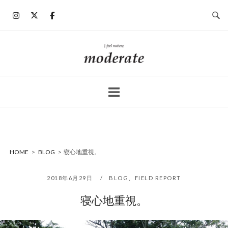
コ
ン
テ
ン
ホ
ツ
ー
へ
ム
ス
キ
ッ
プ
HOME
>
BLOG
>
寝心地重視。
2018年6月29日
BLOG
、
FIELD REPORT
寝心地重視。