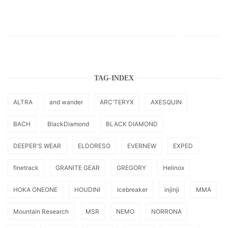
TAG-INDEX
ALTRA
and wander
ARC'TERYX
AXESQUIN
BACH
BlackDiamond
BLACK DIAMOND
DEEPER'S WEAR
ELDORESO
EVERNEW
EXPED
finetrack
GRANITE GEAR
GREGORY
Helinox
HOKA ONEONE
HOUDINI
Icebreaker
injinji
MMA
Mountain Research
MSR
NEMO
NORRONA