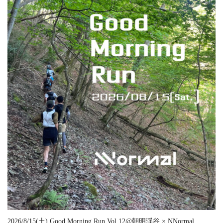
2026/8/15(土) Good Morning Run Vol.12@朝明渓谷 × NNormal