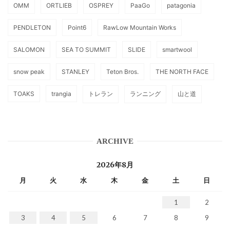
OMM
ORTLIEB
OSPREY
PaaGo
patagonia
PENDLETON
Point6
RawLow Mountain Works
SALOMON
SEA TO SUMMIT
SLIDE
smartwool
snow peak
STANLEY
Teton Bros.
THE NORTH FACE
TOAKS
trangia
トレラン
ランニング
山と道
ARCHIVE
2026年8月
月
火
水
木
金
土
日
1
2
3
4
5
6
7
8
9