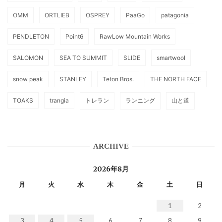
OMM
ORTLIEB
OSPREY
PaaGo
patagonia
PENDLETON
Point6
RawLow Mountain Works
SALOMON
SEA TO SUMMIT
SLIDE
smartwool
snow peak
STANLEY
Teton Bros.
THE NORTH FACE
TOAKS
trangia
トレラン
ランニング
山と道
ARCHIVE
2026年8月
月
火
水
木
金
土
日
1
2
3
4
5
6
7
8
9