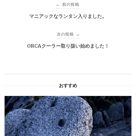
投
前の投稿
←
稿
マニアックなランタン入りました。
ナ
次の投稿
→
ビ
ORCAクーラー取り扱い始めました！
ゲ
ー
シ
おすすめ
ョ
ン