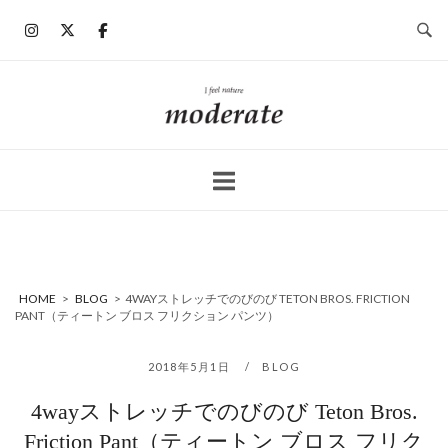
コ
ン
テ
ン
ホ
ツ
ー
へ
ム
ス
キ
ッ
プ
HOME
>
BLOG
>
4WAYストレッチでのびのび TETON BROS. FRICTION
PANT（ティートン ブロス フリクション パンツ）
2018年5月1日
BLOG
4wayストレッチでのびのび Teton Bros.
Friction Pant（ティートン ブロス フリク