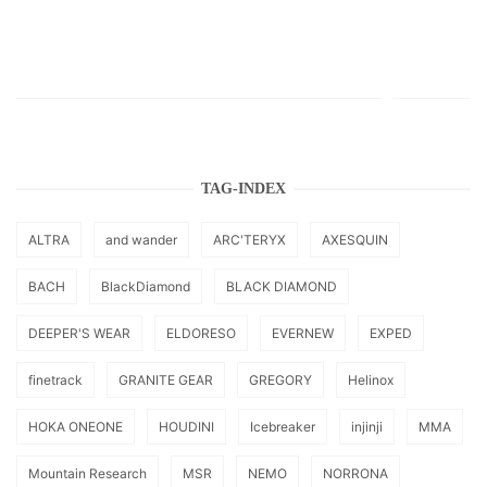
TAG-INDEX
ALTRA
and wander
ARC'TERYX
AXESQUIN
BACH
BlackDiamond
BLACK DIAMOND
DEEPER'S WEAR
ELDORESO
EVERNEW
EXPED
finetrack
GRANITE GEAR
GREGORY
Helinox
HOKA ONEONE
HOUDINI
Icebreaker
injinji
MMA
Mountain Research
MSR
NEMO
NORRONA