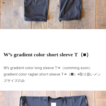
W’s gradient color short sleeve T（
■
）
W’s gradient color long sleeve T⇒（comming soon）
gradient color raglan short sleeve T⇒（
■
）※取り扱いメン
ズサイズのみ