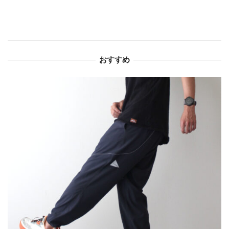
ゲ
ー
シ
おすすめ
ョ
ン