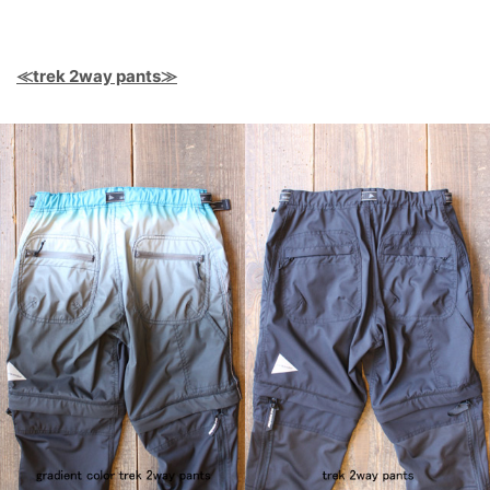
≪trek 2way pants≫