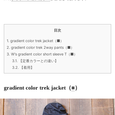
目次
1.
gradient color trek jacket（■）
2.
gradient color trek 2way pants（■）
3.
W’s gradient color short sleeve T（■）
3.1.
【定番カラーとの違い】
3.2.
【着用】
gradient color trek jacket（
■
）