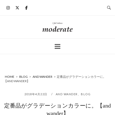
コ
ン
テ
ン
ホ
ツ
ー
へ
ム
ス
キ
ッ
プ
HOME
>
BLOG
>
AND WANDER
>
定番品がグラデーションカラーに。
【AND WANDER】
2018年4月22日
AND WANDER
、
BLOG
定番品がグラデーションカラーに。【and
wander】