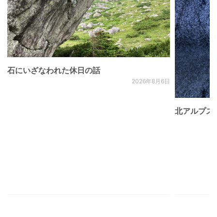
石にいざなわれた休日の話
2026年8月6日
北アルプス