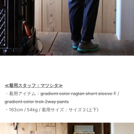
≪着用スタッフ：マツシタ≫
・着用アイテム：
gradient color raglan short sleeve T
/
gradient color trek 2way pants
・163cm / 54kg / 着用サイズ：サイズ２(上下)