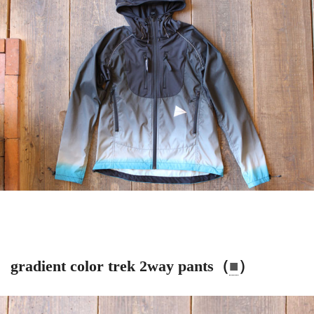
gradient color trek 2way pants（
■
）