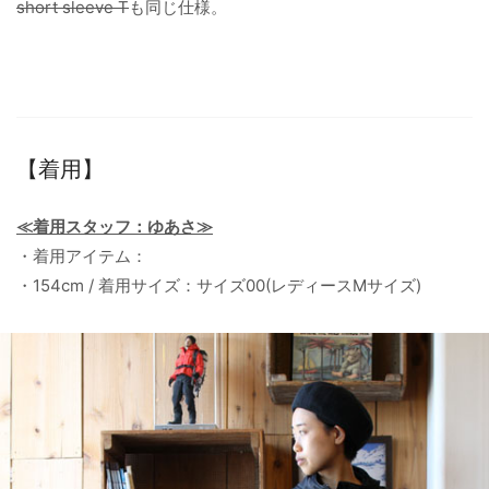
short sleeve T
も同じ仕様。
【着用】
≪着用スタッフ：ゆあさ≫
・着用アイテム：
・154cm / 着用サイズ：サイズ00(レディースMサイズ)