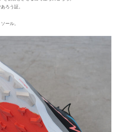
であろう証。
トソール。