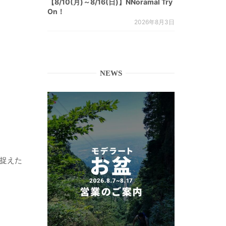
【8/10(月)～8/16(日)】NNoramal Try
On！
2026年8月3日
NEWS
は捉えた