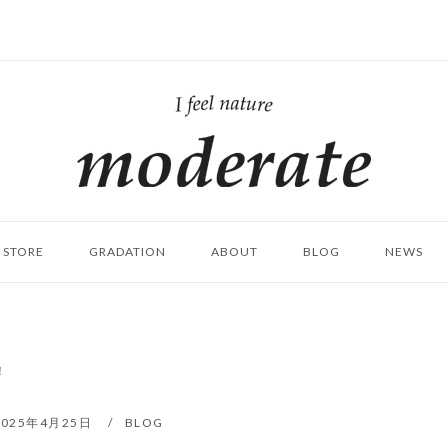
ホ
ー
ム
STORE
GRADATION
ABOUT
BLOG
NEWS
！
2025年4月25日
BLOG