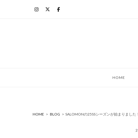
コ
ン
テ
ン
ツ
へ
ス
キ
ッ
HOME
プ
HOME
>
BLOG
>
SALOMONの25SSシーズンが始まりました