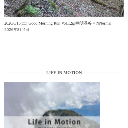
2026/8/15(土) Good Morning Run Vol.12@朝明渓谷 × NNormal
2026年8月4日
LIFE IN MOTION