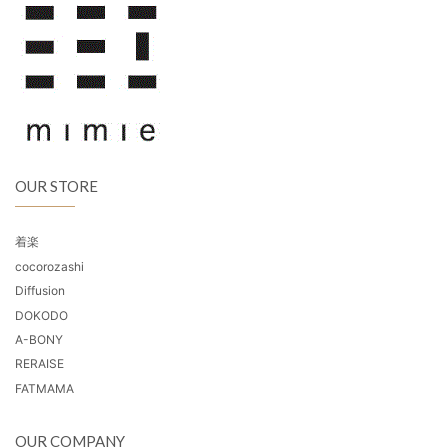
OUR STORE
着楽
cocorozashi
Diffusion
DOKODO
A-BONY
RERAISE
FATMAMA
OUR COMPANY