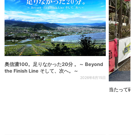
奥信濃100。足りなかった20分 。～ Beyond
the Finish Line そして、次へ。～
2026年6月15日
当たって砕け