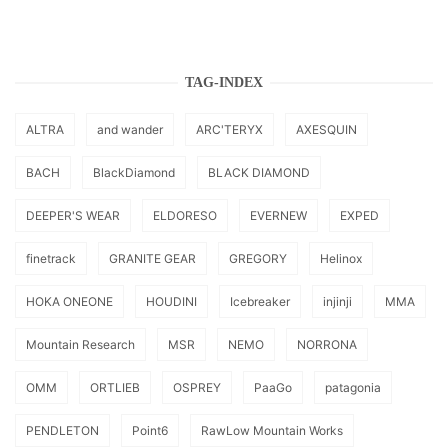
TAG-INDEX
ALTRA
and wander
ARC'TERYX
AXESQUIN
BACH
BlackDiamond
BLACK DIAMOND
DEEPER'S WEAR
ELDORESO
EVERNEW
EXPED
finetrack
GRANITE GEAR
GREGORY
Helinox
HOKA ONEONE
HOUDINI
Icebreaker
injinji
MMA
Mountain Research
MSR
NEMO
NORRONA
OMM
ORTLIEB
OSPREY
PaaGo
patagonia
PENDLETON
Point6
RawLow Mountain Works