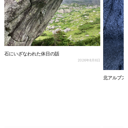
石にいざなわれた休日の話
2026年8月6日
北アルプス