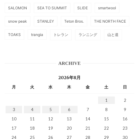
SALOMON
SEA TO SUMMIT
SLIDE
smartwool
snow peak
STANLEY
Teton Bros.
THE NORTH FACE
TOAKS
trangia
トレラン
ランニング
山と道
ARCHIVE
2026年8月
月
火
水
木
金
土
日
1
2
3
4
5
6
7
8
9
10
11
12
13
14
15
16
17
18
19
20
21
22
23
24
25
26
27
28
29
30