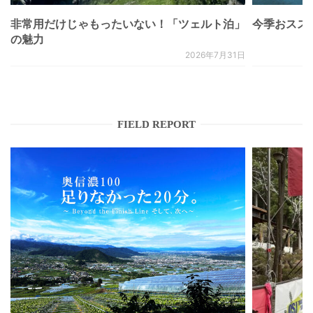
非常用だけじゃもったいない！「ツェルト泊」
今季おススメベ
の魅力
2026年7月31日
FIELD REPORT