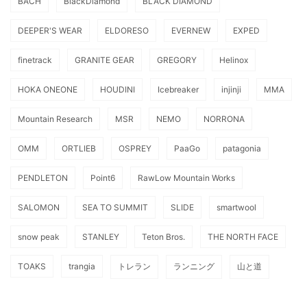
BACH
BlackDiamond
BLACK DIAMOND
DEEPER'S WEAR
ELDORESO
EVERNEW
EXPED
finetrack
GRANITE GEAR
GREGORY
Helinox
HOKA ONEONE
HOUDINI
Icebreaker
injinji
MMA
Mountain Research
MSR
NEMO
NORRONA
OMM
ORTLIEB
OSPREY
PaaGo
patagonia
PENDLETON
Point6
RawLow Mountain Works
SALOMON
SEA TO SUMMIT
SLIDE
smartwool
snow peak
STANLEY
Teton Bros.
THE NORTH FACE
TOAKS
trangia
トレラン
ランニング
山と道