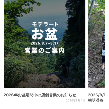
2026年お盆期間中の店舗営業のお知らせ
2026/8/15
朝明渓谷 × N
2026年8月4日