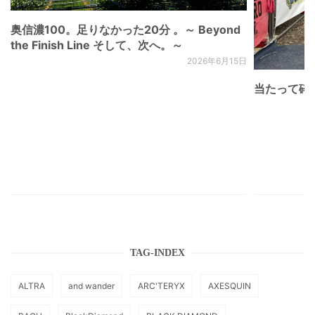
奥信濃100。足りなかった20分 。～ Beyond
the Finish Line そして、次へ。～
2026年6月15日
当たって砕け
TAG-INDEX
ALTRA
and wander
ARC'TERYX
AXESQUIN