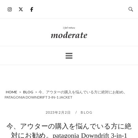
コ
ン
テ
ン
ホ
ツ
ー
へ
ム
ス
キ
ッ
プ
HOME
>
BLOG
>
今、アウターの購入を悩んでいる方に絶対にお勧め。
PATAGONIA DOWNDRIFT 3-IN-1 JACKET
2023年2月2日
BLOG
今、アウターの購入を悩んでいる方に絶
対にお勧め。patagonia Downdrift 3-in-1