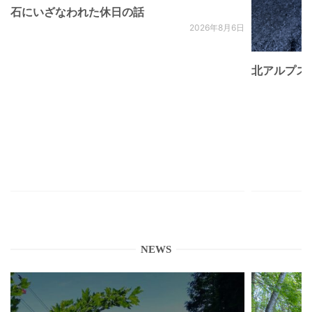
石にいざなわれた休日の話
2026年8月6日
北アルプス
NEWS