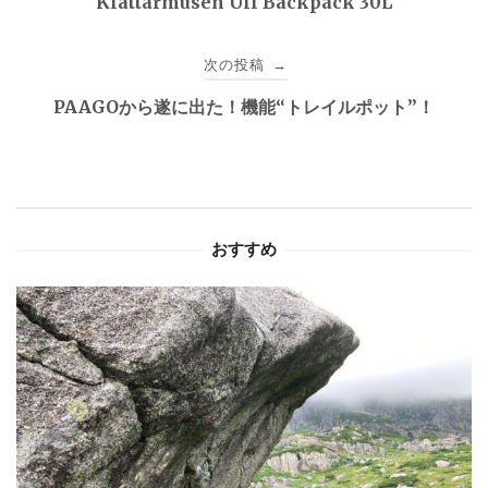
Klattarmusen Ull Backpack 30L
ナ
次の投稿
→
ビ
PAAGOから遂に出た！機能“トレイルポット”！
ゲ
ー
シ
おすすめ
ョ
ン