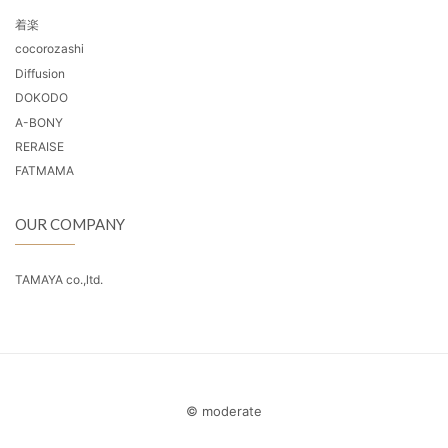
着楽
cocorozashi
Diffusion
DOKODO
A-BONY
RERAISE
FATMAMA
OUR COMPANY
TAMAYA co.,ltd.
© moderate