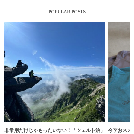
POPULAR POSTS
非常用だけじゃもったいない！「ツェルト泊」
今季おススメベ