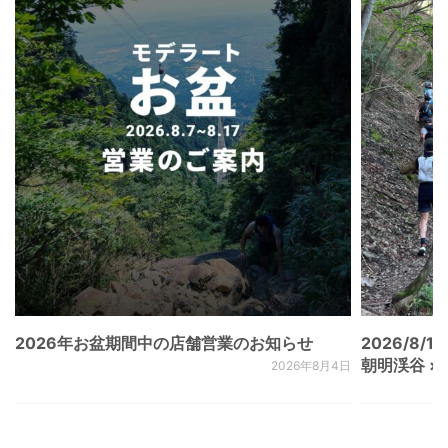
2026年お盆期間中の店舗営業のお知らせ
2026/8/15
朝明渓谷 × N
2026年8月4日