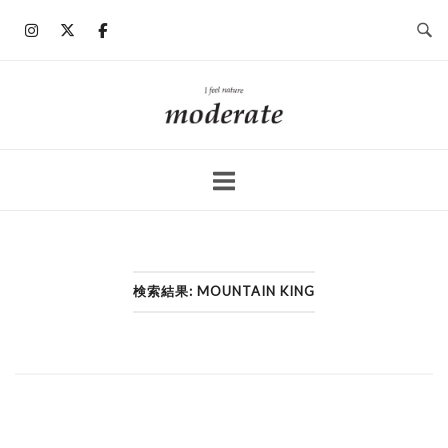
コ
ン
テ
ン
ホ
ツ
ー
へ
ム
ス
キ
ッ
プ
検索結果: MOUNTAIN KING