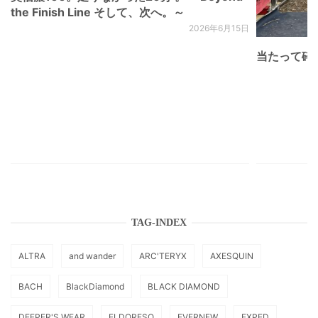
the Finish Line そして、次へ。～
2026年6月15日
当たって砕け
TAG-INDEX
ALTRA
and wander
ARC'TERYX
AXESQUIN
BACH
BlackDiamond
BLACK DIAMOND
DEEPER'S WEAR
ELDORESO
EVERNEW
EXPED