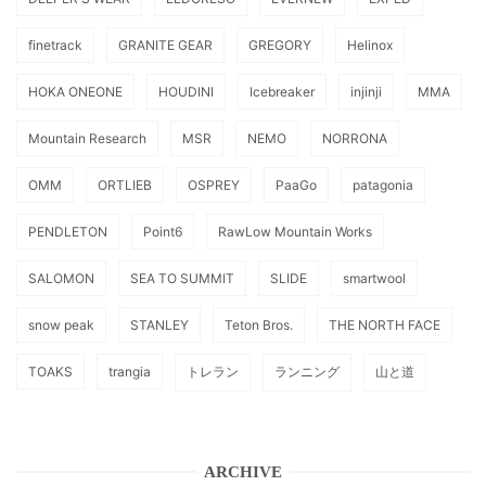
finetrack
GRANITE GEAR
GREGORY
Helinox
HOKA ONEONE
HOUDINI
Icebreaker
injinji
MMA
Mountain Research
MSR
NEMO
NORRONA
OMM
ORTLIEB
OSPREY
PaaGo
patagonia
PENDLETON
Point6
RawLow Mountain Works
SALOMON
SEA TO SUMMIT
SLIDE
smartwool
snow peak
STANLEY
Teton Bros.
THE NORTH FACE
TOAKS
trangia
トレラン
ランニング
山と道
ARCHIVE