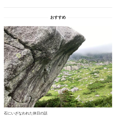
シ
おすすめ
ョ
ン
石にいざなわれた休日の話