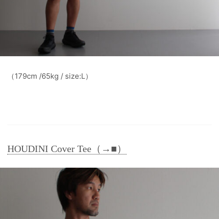
（179cm /65kg / size:L）
HOUDINI Cover Tee（→■）