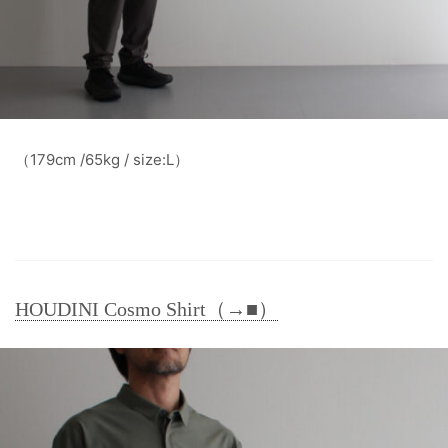
（179cm /65kg / size:L）
HOUDINI Cosmo Shirt（→■）