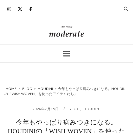
コ
ン
テ
ン
ホ
ツ
ー
へ
ム
ス
キ
ッ
プ
HOME
>
BLOG
>
HOUDINI
>
今年もやっぱり病みつきになる。HOUDINI
の「WISH WOVEN」を使ったアイテムたち」
2024年7月19日
BLOG
、
HOUDINI
今年もやっぱり病みつきになる。
HOUDINIの「WISH WOVEN」を使った