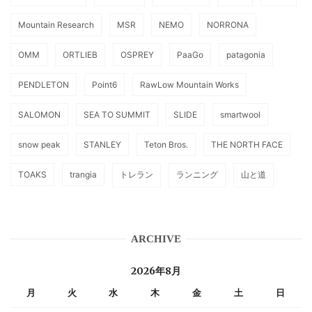
Mountain Research
MSR
NEMO
NORRONA
OMM
ORTLIEB
OSPREY
PaaGo
patagonia
PENDLETON
Point6
RawLow Mountain Works
SALOMON
SEA TO SUMMIT
SLIDE
smartwool
snow peak
STANLEY
Teton Bros.
THE NORTH FACE
TOAKS
trangia
トレラン
ランニング
山と道
ARCHIVE
2026年8月
月
火
水
木
金
土
日