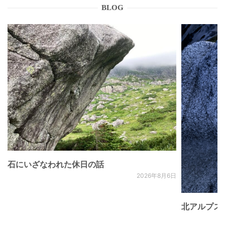
BLOG
石にいざなわれた休日の話
2026年8月6日
北アルプス