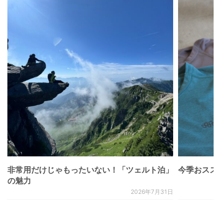
非常用だけじゃもったいない！「ツェルト泊」
今季おススメベ
の魅力
2026年7月31日