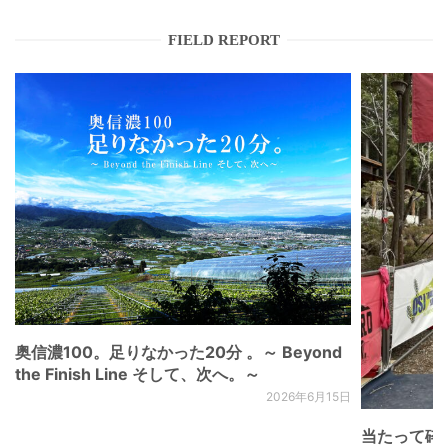
FIELD REPORT
奥信濃100。足りなかった20分 。～ Beyond
the Finish Line そして、次へ。～
2026年6月15日
当たって砕け