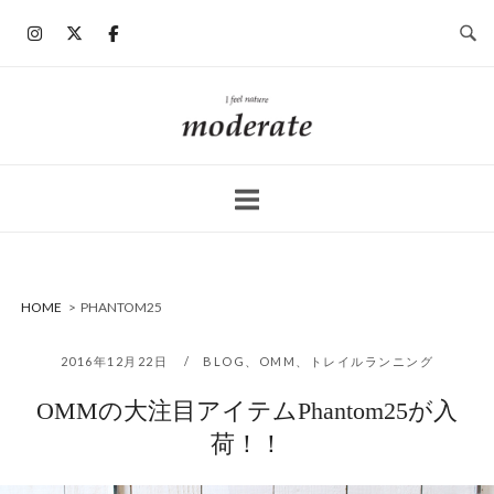
コ
ン
テ
ン
ホ
ツ
ー
へ
ム
ス
キ
ッ
プ
HOME
>
PHANTOM25
2016年12月22日
BLOG
、
OMM
、
トレイルランニング
OMMの大注目アイテムPhantom25が入
荷！！