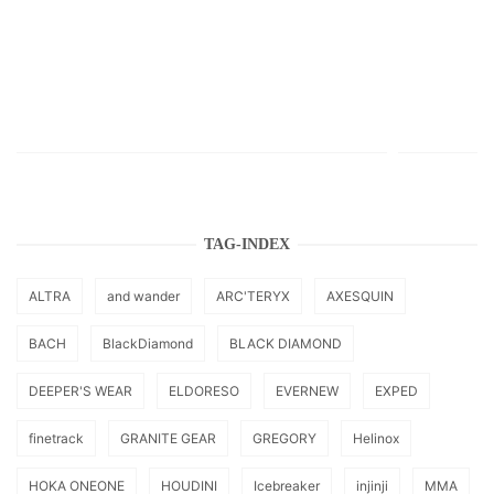
TAG-INDEX
ALTRA
and wander
ARC'TERYX
AXESQUIN
BACH
BlackDiamond
BLACK DIAMOND
DEEPER'S WEAR
ELDORESO
EVERNEW
EXPED
finetrack
GRANITE GEAR
GREGORY
Helinox
HOKA ONEONE
HOUDINI
Icebreaker
injinji
MMA