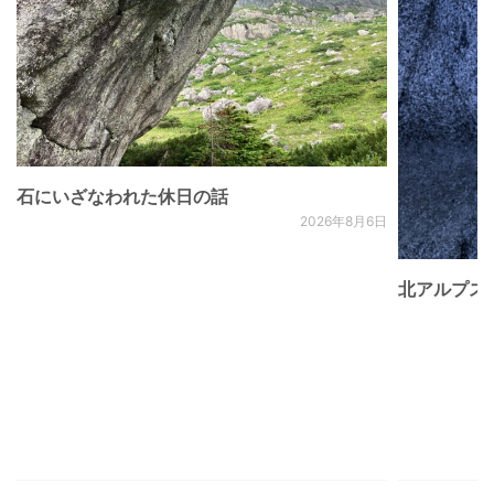
石にいざなわれた休日の話
2026年8月6日
北アルプス