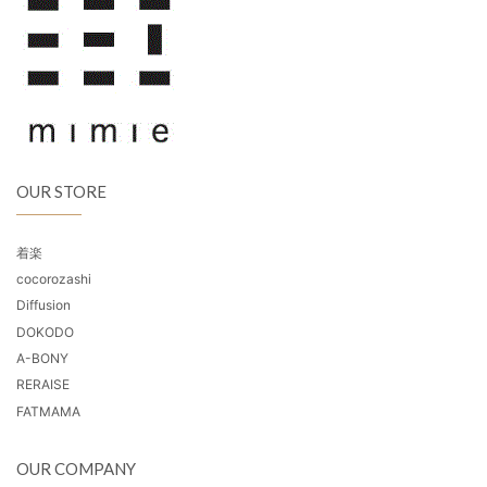
OUR STORE
着楽
cocorozashi
Diffusion
DOKODO
A-BONY
RERAISE
FATMAMA
OUR COMPANY