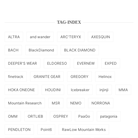
TAG-INDEX
ALTRA
and wander
ARC'TERYX
AXESQUIN
BACH
BlackDiamond
BLACK DIAMOND
DEEPER'S WEAR
ELDORESO
EVERNEW
EXPED
finetrack
GRANITE GEAR
GREGORY
Helinox
HOKA ONEONE
HOUDINI
Icebreaker
injinji
MMA
Mountain Research
MSR
NEMO
NORRONA
OMM
ORTLIEB
OSPREY
PaaGo
patagonia
PENDLETON
Point6
RawLow Mountain Works