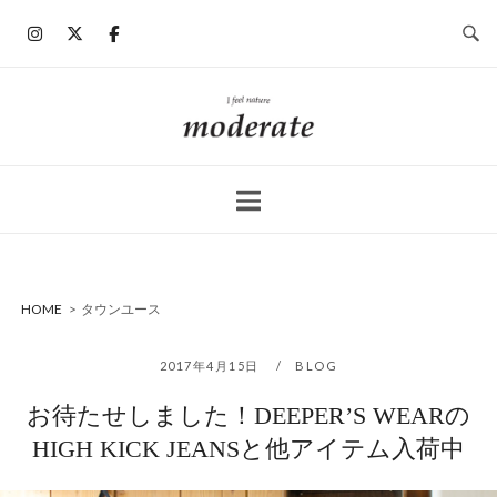
コ
ン
テ
ン
ホ
ツ
ー
へ
ム
ス
キ
ッ
プ
HOME
>
タウンユース
2017年4月15日
BLOG
お待たせしました！DEEPER’S WEARの
HIGH KICK JEANSと他アイテム入荷中