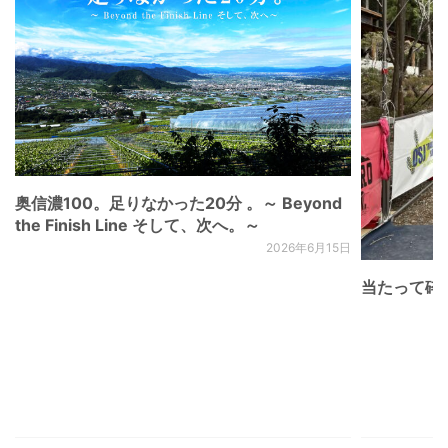
奥信濃100。足りなかった20分 。～ Beyond
the Finish Line そして、次へ。～
2026年6月15日
当たって砕け